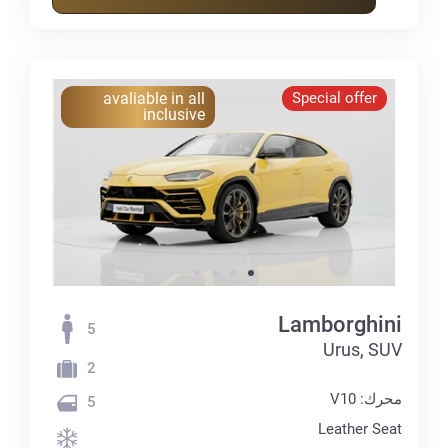
avaliable in all
Special offer
inclusive
Lamborghini
5
Urus, SUV
2
محرك: V10
5
Leather Seat