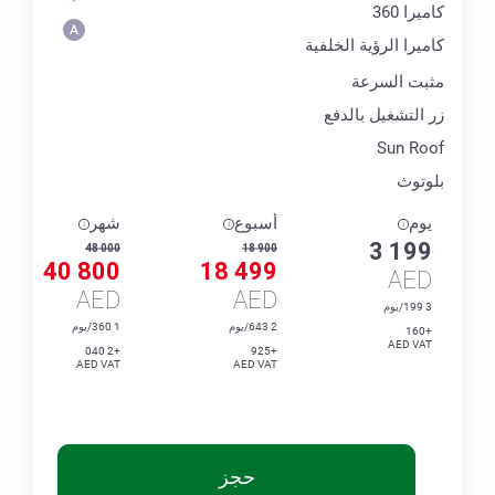
كاميرا 360
كاميرا الرؤية الخلفية
مثبت السرعة
زر التشغيل بالدفع
Sun Roof
بلوتوث
يوم
أسبوع
شهر
3 199
48 000
18 900
40 800
18 499
AED
AED
AED
3 199/يوم
2 643/يوم
1 360/يوم
+160
AED VAT
+2 040
+925
AED VAT
AED VAT
حجز