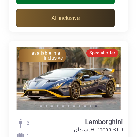
All inclusive
avaliable in all
Special offer
inclusive
Lamborghini
2
Huracan STO, سيدان
1