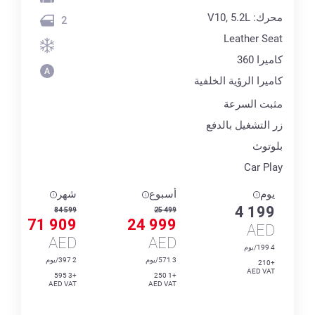
محرك: V10, 5.2L
2
Leather Seat
كاميرا 360
كاميرا الرؤية الخلفية
مثبت السرعة
زر التشغيل بالدفع
بلوتوث
Car Play
يوم
أسبوع
شهر
4 199
84 599
25 499
71 909
24 999
AED
AED
AED
4 199/يوم
3 571/يوم
2 397/يوم
+210
AED VAT
+3 595
+1 250
AED VAT
AED VAT