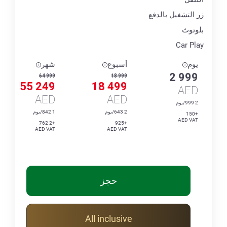
زر التشغيل بالدفع
بلوتوث
Car Play
يوم
أسبوع
شهر
2 999
64 999
18 999
55 249
18 499
AED
AED
AED
2 999/يوم
2 643/يوم
1 842/يوم
+150
AED VAT
+2 762
+925
AED VAT
AED VAT
حجز
All inclusive