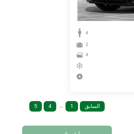
4
2
4
السابق
1
4
5
...