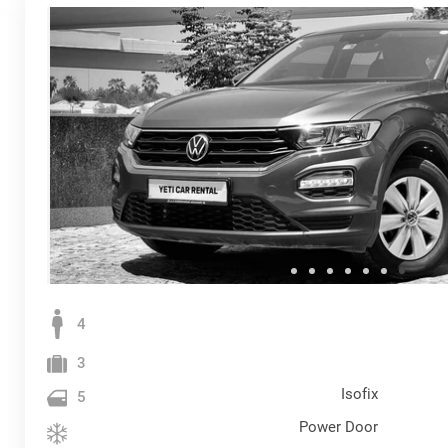
4
3
Isofix
5
Power Door