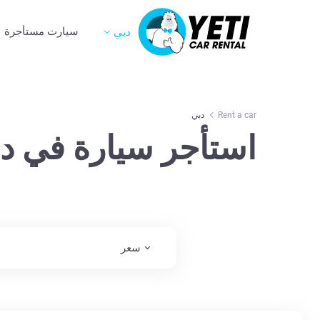
سيارت مستأجرة
دبي
Rent a car
دبي
استأجر سيارة في دب
سعر