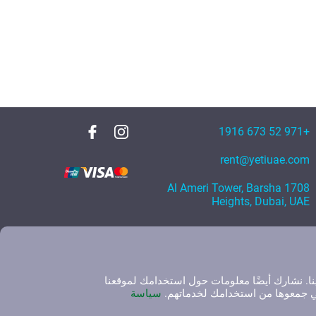
+971 52 673 1916
rent@yetiuae.com
1708 Al Ameri Tower, Barsha
Heights, Dubai, UAE
نا. نشارك أيضًا معلومات حول استخدامك لموقعنا
لتي جمعوها من استخدامك لخدماتهم.
سياسة