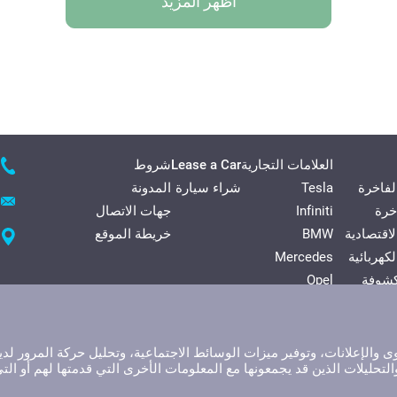
أظهر المزيد
العلامات التجارية
Lease a Car
شروط
لفاخرة
Tesla
شراء سيارة
المدونة
خرة
Infiniti
جهات الاتصال
لاقتصادية
BMW
خريطة الموقع
كهربائية
Mercedes
شوفة
Opel
يحة
Volkswagen
ني فان
Hyundai
الإعلانات، وتوفير ميزات الوسائط الاجتماعية، وتحليل حركة المرور لدي
التحليلات الذين قد يجمعونها مع المعلومات الأخرى التي قدمتها لهم أو ا