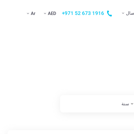
+971 52 673 1916
صال
Ar
AED
سنة