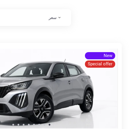
سعر
New
Special offer