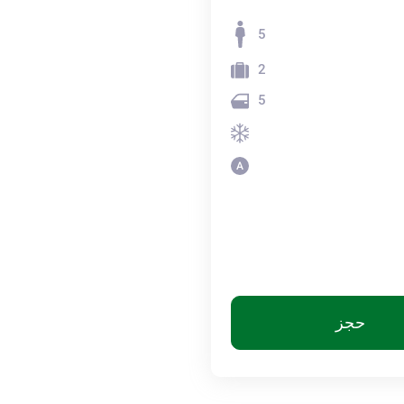
5
2
5
حجز