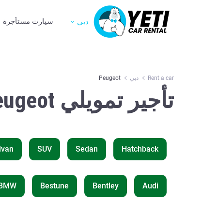
سيارت مستأجرة
دبي
Rent a car
دبي
Peugeot
تأجير تمويلي Peugeot في دبي
ivan
SUV
Sedan
Hatchback
BMW
Bestune
Bentley
Audi