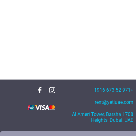
+971 52 673 1916
rent@yetiuae.com
1708 Al Ameri Tower, Barsha
Heights, Dubai, UAE