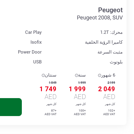
Peugeot
Peugeot 2008, SUV
محرك: 1.2T
Car Play
كاميرا الرؤية الخلفية
Isofix
مثبت السرعة
Power Door
بلوتوث
USB
6 شهور
سنة
سنتان
1 849
1 999
2 199
1 749
1 999
2 049
AED
AED
AED
كل شهر
كل شهر
كل شهر
+87
+100
+102
AED VAT
AED VAT
AED VAT