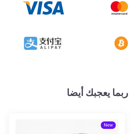
ربما يعجبك أيضا
New