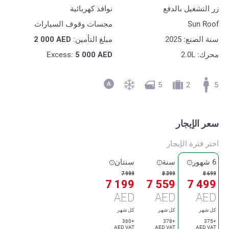
زر التشغيل بالدفع
نوافذ كهربائية
Sun Roof
مجسات وقوف السيارات
سنة الصنع: 2025
مبلغ التأمين:
AED
2 000
محرك: 2.0L
AED
5 000
Excess:
5
2
5
سعر الإيجار
اختر فترة الإيجار
6 شهور
سنة
سنتان
7 999
8 399
8 699
7 199
7 559
7 499
AED
AED
AED
كل شهر
كل شهر
كل شهر
+360
+378
+375
AED VAT
AED VAT
AED VAT