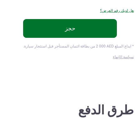
هل لديك رقم العرض؟
حجز
* ايداع المبلغ
AED من بطاقة ائتمان المستأجر قبل استئجار سيارة.
2 000
سياسة الإنهاء
طرق الدفع