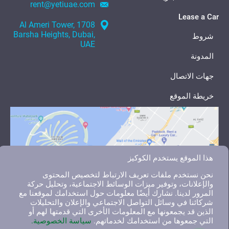
rent@yetiuae.com
Lease a Car
1708 Al Ameri Tower,
Barsha Heights, Dubai,
شروط
UAE
المدونة
جهات الاتصال
خريطة الموقع
هذا الموقع يستخدم الكوكيز
نحن نستخدم ملفات تعريف الارتباط لتخصيص المحتوى
والإعلانات، وتوفير ميزات الوسائط الاجتماعية، وتحليل حركة
المرور لدينا. نشارك أيضًا معلومات حول استخدامك لموقعنا مع
شركائنا في وسائل التواصل الاجتماعي والإعلان والتحليلات
الذين قد يجمعونها مع المعلومات الأخرى التي قدمتها لهم أو
التي جمعوها من استخدامك لخدماتهم.
سياسة الخصوصية.
English
العربية
Русский