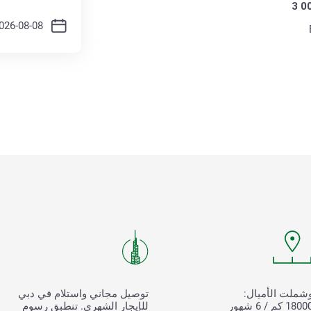
3 0
شملت الأميال:
توصيل مجاني واستلام في دبي
180 كم / 6 شهور
للإيجار الشهري. تنطبق رسوم