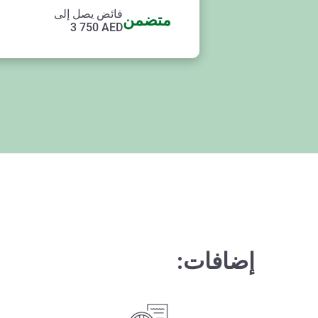
فائض يصل إلى
متضمن
3 750
AED
إضافات: