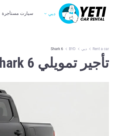
سيارت مستأجرة
دبي
Rent a car
دبي
BYD
Shark 6
تأجير تمويلي BYD Shark 6 في دبي