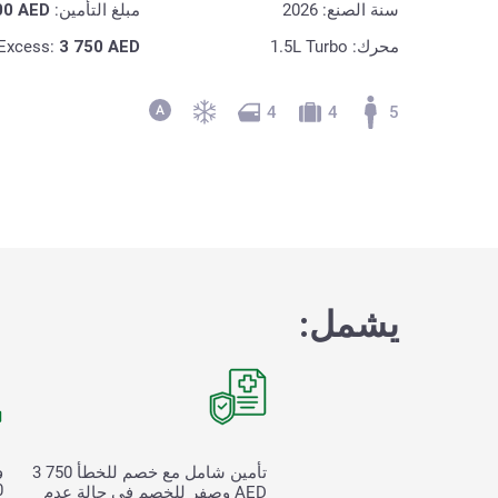
سنة الصنع: 2026
مبلغ التأمين:
AED
00
محرك: 1.5L Turbo
AED
3 750
Excess:
4
4
5
يشمل:
و
تأمين شامل مع خصم للخطأ
3 750
00
AED وصفر للخصم في حالة عدم