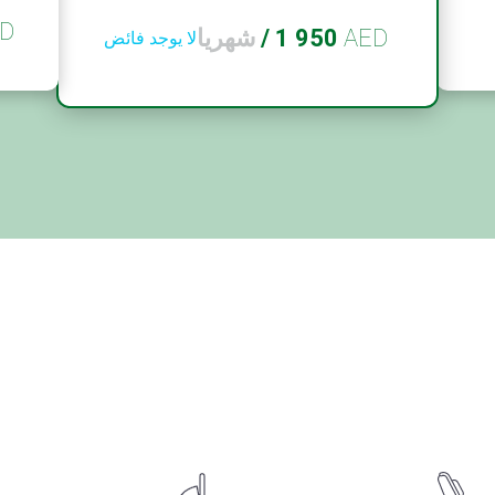
D
AED
1 950
/
شهريا
لا يوجد فائض