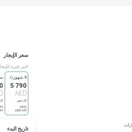
سعر الإيجار
اختر فترة الإيجا
6 شهور
سن
0
5 790
D
AED
كل شهر
كل
+280
+290
AT
AED VAT
رات
تاريخ البدء