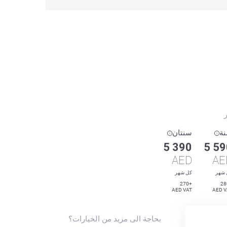
ر
ة
سنتان
5 390
5 59
AED
AE
 شهر
كل شهر
+270
AED VAT
AED V
بحاجة الى مزيد من الخيارات؟