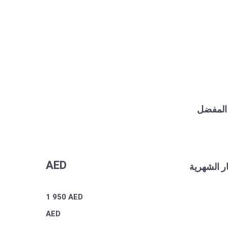
 المفضل
AED
ر الشهرية
1 950
AED
AED