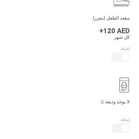
مقعد الطفل (معزز)
+120 AED
كل شهر
إضافة
لا يوجد وديعة
إضافة