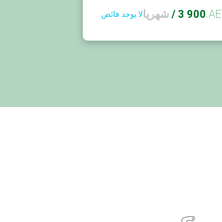
AE
3 900
/
شهريا
لا يوجد فائض