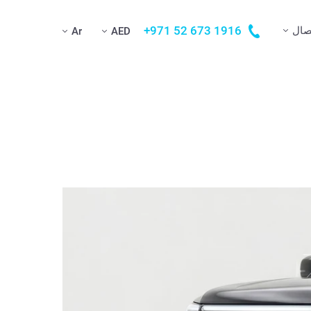
+971 52 673 1916
صال
Ar
AED