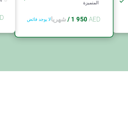
ال
المتميزة
D
AED
1 950
/
شهريا
لا يوجد فائض