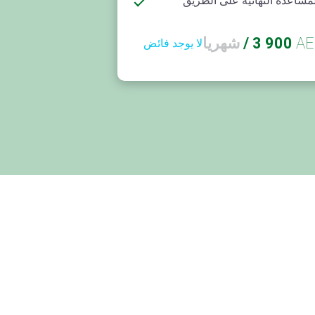
مساعدة النهائية على الطريق
AE
3 900
/
شهريا
لا يوجد فائض