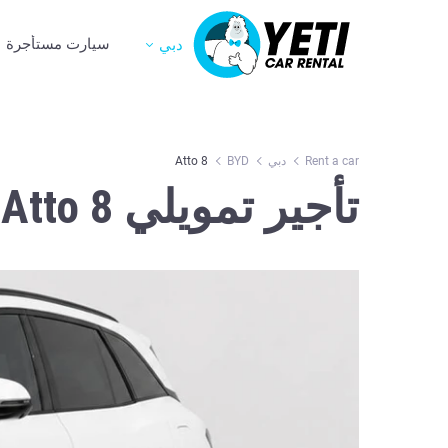
سيارت مستأجرة
دبي
Rent a car
دبي
BYD
Atto 8
تأجير تمويلي BYD Atto 8 في دبي