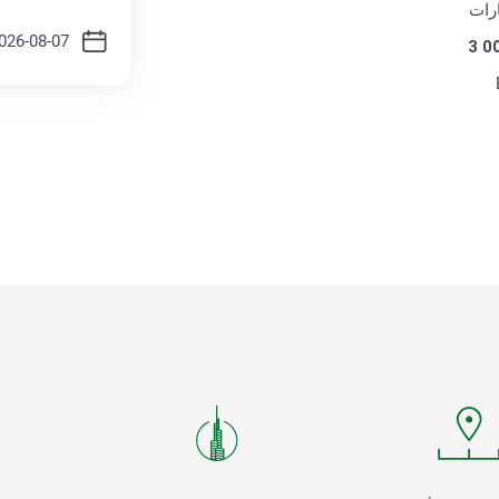
رات
3 0