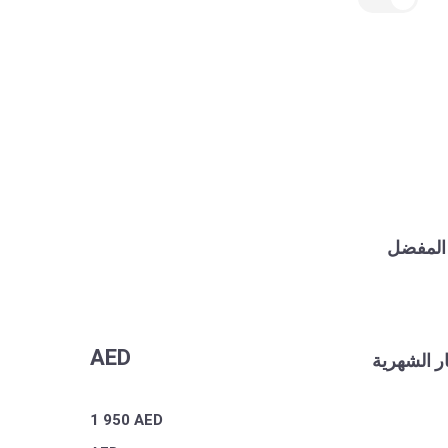
 المفضل
AED
ر الشهرية
1 950
AED