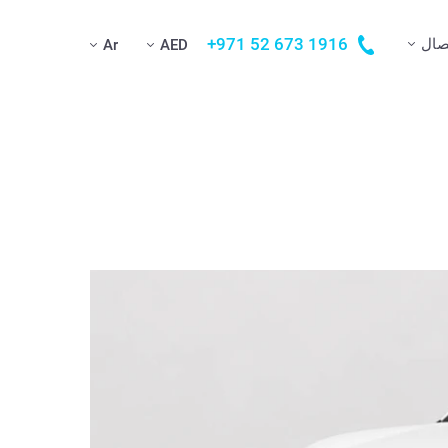
+971 52 673 1916
صال
Ar
AED