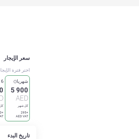
سعر الإيجار
اختر فترة الإيجا
شهريا
6 شهور
0
5 900
D
AED
كل شهر
كل
+280
+295
AT
AED VAT
تاريخ البدء