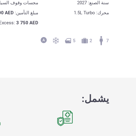
سنة الصنع: 2027
مجسات وقوف السيا
محرك: 1.5L Turbo
مبلغ التأمين:
AED
00
Excess:
3 750
AED
5
2
7
يشمل: