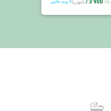
AE
3 900
/
شهريا
لا يوجد فائض