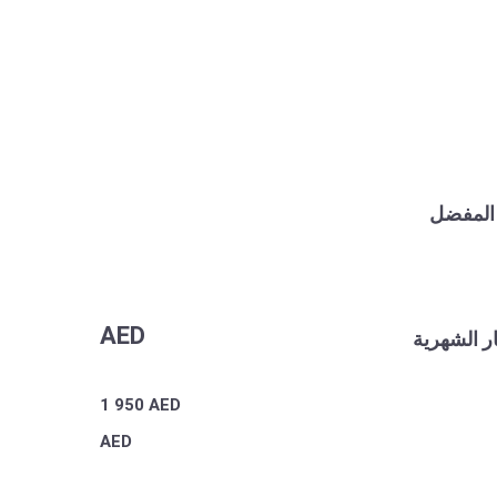
 المفضل
AED
ر الشهرية
1 950
AED
AED