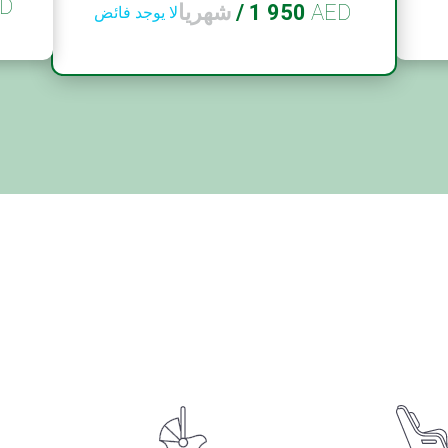
D
AED
1 950
/
شهريا
لا يوجد فائض