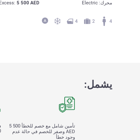
محرك: Electric
AED
5 500
Excess:
4
2
4
يشمل:
و
تأمين شامل مع خصم للخطأ
5 500
00
AED وصفر للخصم في حالة عدم
وجود خطأ