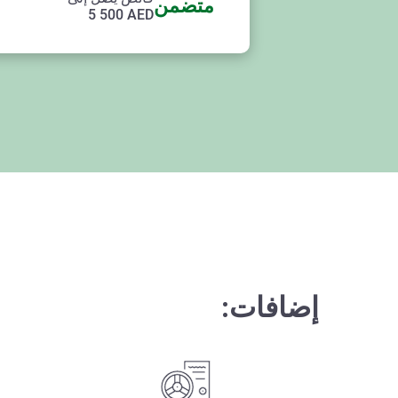
متضمن
5 500
AED
إضافات: