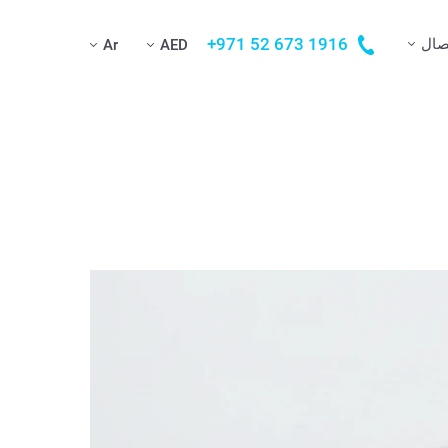
+971 52 673 1916
صال
Ar
AED