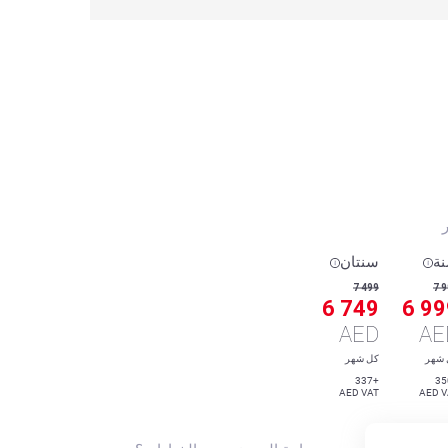
ر
ة
سنتان
7 499
7 
6 749
6 99
AED
AE
 شهر
كل شهر
+337
AED VAT
AED V