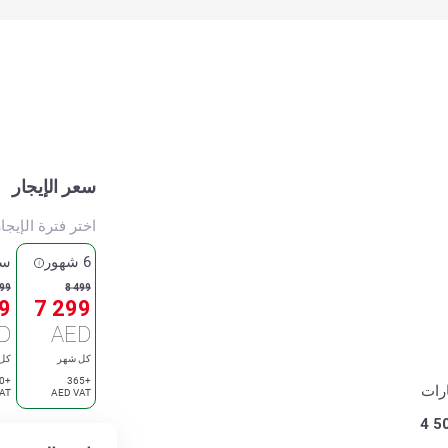
سعر الإيجار
اختر فترة الإيجا
6 شهور
سن
999
8 499
9
7 299
D
AED
كل شهر
كل
+350
+365
رات
AT
AED VAT
4 5