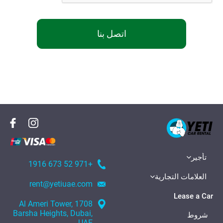
اتصل بنا
تأجير
+971 52 673 1916
العلامات التجارية
rent@yetiuae.com
Lease a Car
1708 Al Ameri Tower,
Barsha Heights, Dubai,
شروط
UAE