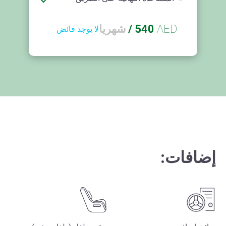
AED
540
/
شهريا
لا يوجد فائض
إضافات: