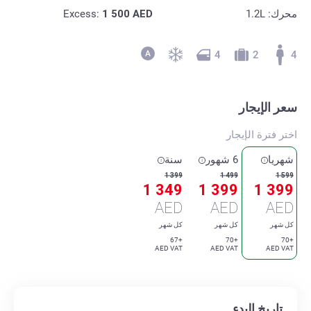
محرك: 1.2L
AED
1 500
Excess:
4
2
4
سعر الإيجار
اختر فترة الإيجار
شهريا
6 شهور
سنة
1 399
1 499
1 599
1 349
1 399
1 399
AED
AED
AED
كل شهر
كل شهر
كل شهر
+67
+70
+70
AED VAT
AED VAT
AED VAT
تاريخ البدء