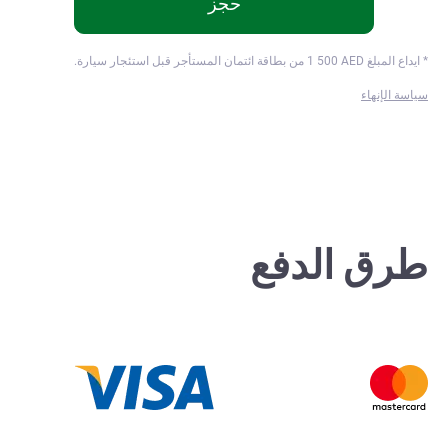
حجز
* ايداع المبلغ
AED من بطاقة ائتمان المستأجر قبل استئجار سيارة.
1 500
سياسة الإنهاء
طرق الدفع