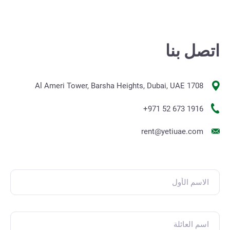
اتصل بنا
1708 Al Ameri Tower, Barsha Heights, Dubai, UAE
+971 52 673 1916
rent@yetiuae.com