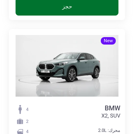
حجز
New
BMW
4
X2, SUV
2
محرك: 2.0L
4