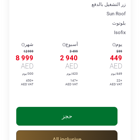
زر التشغيل بالدفع
Sun Roof
بلوتوث
Isofix
يوم
أسبوع
شهر
12 999
3 499
599
8 999
2 940
449
AED
AED
AED
449/يوم
420/يوم
300/يوم
+450
+147
+22
AED VAT
AED VAT
AED VAT
حجز
All inclusive