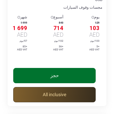
مجسات وقوف السيارات
يوم
أسبوع
شهر
1 999
840
129
1 699
714
103
AED
AED
AED
103/يوم
102/يوم
57/يوم
+85
+36
+5
AED VAT
AED VAT
AED VAT
حجز
All inclusive