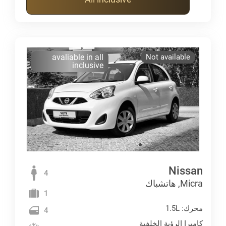
avaliable in all
Not available
inclusive
Nissan
4
Micra, هاتشباك
1
محرك: 1.5L
4
كاميرا الرؤية الخلفية