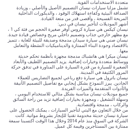
متعددة الاستخدامات القوية.
تشمل مزايا سيارات نيسان التصميم الأصيل والأصلي ، وزيادة
الصداقة البيئية وكفاءة استهلاك الوقود ، والديكورات الداخلية
المريحة الفسيحة ، وأقصى قدر من متعة القيادة.
أشهر الموديلات لتأجير نيسان في دبي:
نيسان كيكس هي سيارة كروس أوفر صغيرة الحجم من فئة كي 1 ،
مع مظهر خارجي جذاب وتصميم داخلي مريح وخصائص قيادة جيدة.
نيسان صني هي سيارة سيدان مدمجة وصديقة للبيئة للغاية ، تتميز
بالاقتصاد وجودة البناء الممتازة والديناميكيات النشطة والتعامل
معها.
نيسان ميكرا هي هاتشباك مدمجة مجهزة بأنظمة تحكم حديثة
ووسائط متعددة وخيارات إضافية. يزيد التصميم اللطيف والأبعاد
الصغيرة للسيارة من قدرة السيارة على المناورة في تدفق حركة
المرور الكثيفة في المدينة.
نيسان باترول هي سيارة دفع رباعي لجميع التضاريس للعملاء
الجادين. يبرز النموذج بشكل إيجابي مع تفاصيل التصميم الأنيقة
والأدوات المتقدمة والميزات الفريدة.
جميع موديلات نيسان مناسبة بشكل مثالي للاستخدام اليومي ،
وسهلة التشغيل ، ومجهزة بخيارات إضافية تزيد من راحة السائق
والركاب ، مدمجة واقتصادية.
من خلال التعاون مع اليتي لتأجير السيارات ، يمكنك الحصول على
سيارة نيسان حديثة مخدومة تقنيا للإيجار بشروط مواتية. كانت
الشركة في السوق منذ عام 2014 وخلال هذا الوقت اكتسبنا سمعة
ممتازة بين المستأجرين وقيمة كل عميل.