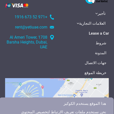
تأجير
+971 52 673 1916
العلامات التجارية
rent@yetiuae.com
Lease a Car
1708 Al Ameri Tower,
Barsha Heights, Dubai,
شروط
UAE
المدونة
جهات الاتصال
خريطة الموقع
هذا الموقع يستخدم الكوكيز
نحن نستخدم ملفات تعريف الارتباط لتخصيص المحتوى