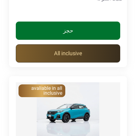
حجز
All inclusive
avaliable in all
inclusive