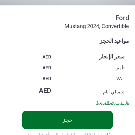
Ford
Mustang 2024, Convertible
مواعيد الحجز
سعر الإيجار
AED
تأمين
AED
AED
VAT
AED
إجمالي
أيام
هل لديك رقم العرض؟
حجز
* ايداع المبلغ
AED من بطاقة ائتمان المستأجر قبل استئجار