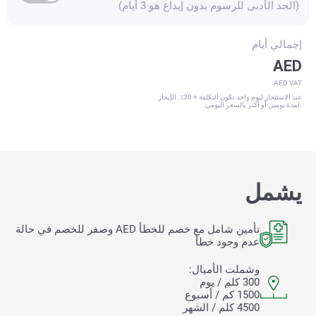
(الحد الأدنى للرسوم بدون إيداع هو 3 أيام)
إجمالي
أيام
AED
AED VAT
عند الاستئجار ليوم واحد تكون التكلفة + 30٪. الإيجار
لمدة يومين أو أكثر بالسعر اليومي.
يشمل
تأمين شامل مع خصم للخطأ
AED وصفر للخصم في حالة
عدم وجود خطأ
وشملت الأميال:
300 كلم / يوم
1500 كم / أسبوع
4500 كلم / الشهر