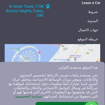
Lease a Car
1708 Al Ameri Tower,
Barsha Heights, Dubai,
شروط
UAE
المدونة
جهات الاتصال
خريطة الموقع
هذا الموقع يستخدم الكوكيز
نحن نستخدم ملفات تعريف الارتباط لتخصيص المحتوى
والإعلانات، وتوفير ميزات الوسائط الاجتماعية، وتحليل حركة
المرور لدينا. نشارك أيضًا معلومات حول استخدامك لموقعنا مع
شركائنا في وسائل التواصل الاجتماعي والإعلان والتحليلات
الذين قد يجمعونها مع المعلومات الأخرى التي قدمتها لهم أو
التي جمعوها من استخدامك لخدماتهم.
سياسة الخصوصية.
English
العربية
Русский