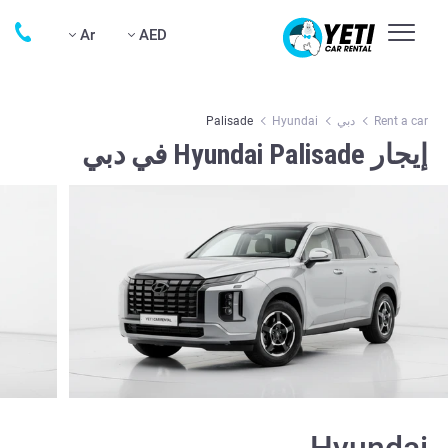
Ar
AED
Rent a car
دبي
Hyundai
Palisade
إيجار Hyundai Palisade في دبي
Hyundai