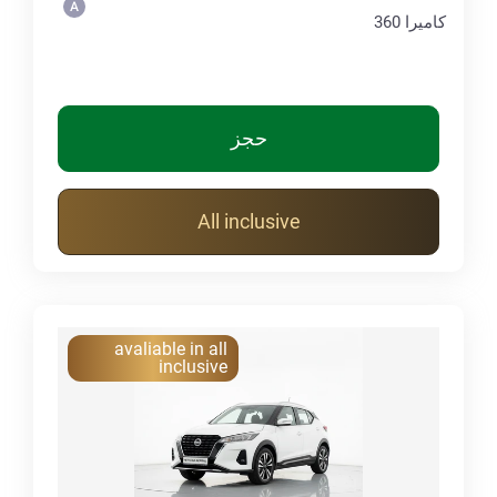
كاميرا 360
حجز
All inclusive
avaliable in all
inclusive