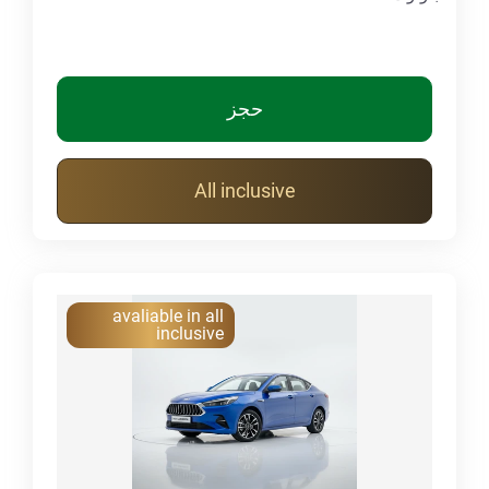
حجز
All inclusive
avaliable in all
inclusive