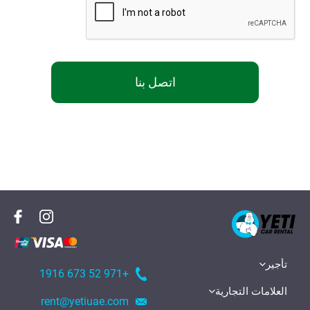
اتصل بنا
تأجير
+971 52 673 1916
العلامات التجارية
rent@yetiuae.com