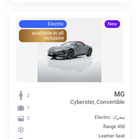
Electric
New
avaliable in all
inclusive
MG
2
Cyberster, Convertible
1
محرك: Electric
2
Range 450
Leather Seat