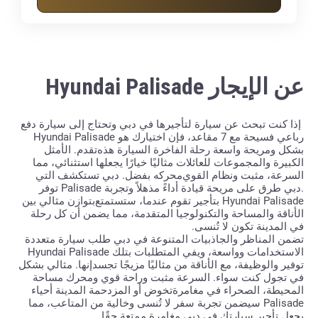
عن الإيجار Hyundai Palisade
إذا
كنت
تبحث
عن
سيارة
لتأجيرها
في
دبي
وتحتاج
إلى
سيارة
دفع
رباعي
فسيحة
مع
7
مقاعد، فإن
Hyundai Palisade
اختيارك
هو
بشكل
ومريحة
واسعة
رحلة
الفاخرة
السيارة
هذه
تقدم
.
الأمثل
الكبيرة
والمجموعات
للعائلات
مثاليًا
خيارًا
يجعلها
استثنائي، مما
السرعة،
مثبت
ونظام
القوي
محركه
بفضل
.
دبي
تستكشف
التي
.
دبي
طرق
على
مريحة
قيادة
أداءً مذهلاً وتجربة
Palisade
توفر
Hyundai Palisade
بتأجير
تقوم
عندما
،
ستستمتع
بتوازن
مثالي
بين
الأناقة
والمساحة
والتكنولوجيا
المتقدمة، مما
يضمن
أن
كل
رحلة
في
المدينة
تكون
لا
تُنسى
.
تضمن
المناظر
والجاذبيات
المتنوعة
في
دبي
طلب
سيارة
متعددة
الاستخدامات
وواسعة، ويفي
Hyundai Palisade
المتطلبات
بتلك
توفير
والوظيفة، مع
الأناقة
من
مثاليًا
مزيجًا
تجسد
إنها
.
مثالي
بشكل
في
تجول
كنت
سواء
.
السرعة
مثبت
وراحة
قوي
ومحرك
مساحة
المحيطة،
الصحراء
في
مغامرة
تخوض
أو
المزدحمة
المدينة
أحياء
Palisade
سيضمن
تجربة
سفر
لا
تُنسى
وخالية
من
المتاعب، مما
يجعل
تأجير
سيارتك
في
دبي
مغامرة
ممتعة
حقًا
.