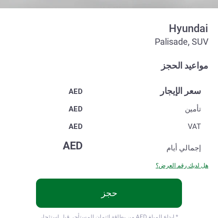
Hyundai
Palisade, SUV
مواعيد الحجز
سعر الإيجار
AED
تأمين
AED
AED
VAT
AED
إجمالي
أيام
هل لديك رقم العرض؟
حجز
* ايداع المبلغ
AED من بطاقة ائتمان المستأجر قبل استئجار