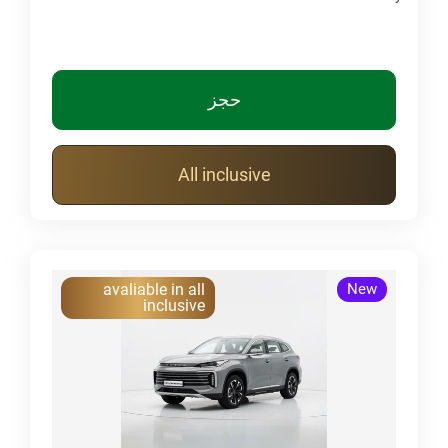
حجز
All inclusive
avaliable in all
New
inclusive