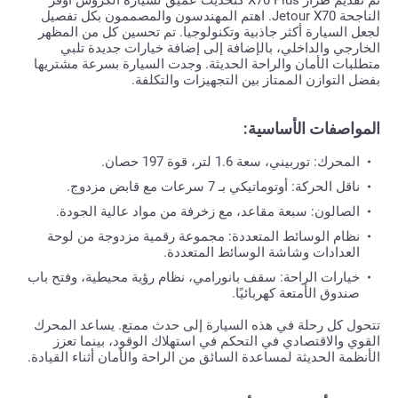
تم تقديم طراز X70 Plus كتحديث عميق لسيارة الكروس أوفر
الناجحة Jetour X70. اهتم المهندسون والمصممون بكل تفصيل
لجعل السيارة أكثر جاذبية وتكنولوجيا. تم تحسين كل من المظهر
الخارجي والداخلي، بالإضافة إلى إضافة خيارات جديدة تلبي
متطلبات الأمان والراحة الحديثة. وجدت السيارة بسرعة مشتريها
بفضل التوازن الممتاز بين التجهيزات والتكلفة.
المواصفات الأساسية:
المحرك: توربيني، سعة 1.6 لتر، قوة 197 حصان.
ناقل الحركة: أوتوماتيكي بـ 7 سرعات مع قابض مزدوج.
الصالون: سبعة مقاعد، مع زخرفة من مواد عالية الجودة.
نظام الوسائط المتعددة: مجموعة رقمية مزدوجة من لوحة
العدادات وشاشة الوسائط المتعددة.
خيارات الراحة: سقف بانورامي، نظام رؤية محيطية، وفتح باب
صندوق الأمتعة كهربائيًا.
تتحول كل رحلة في هذه السيارة إلى حدث ممتع. يساعد المحرك
القوي والاقتصادي في التحكم في استهلاك الوقود، بينما تعزز
الأنظمة الحديثة لمساعدة السائق من الراحة والأمان أثناء القيادة.