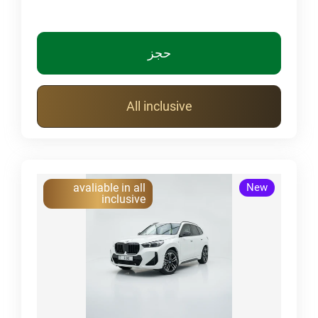
حجز
All inclusive
avaliable in all
New
inclusive