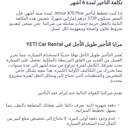
تكلفة التأجير لمدة 6 أشهر
إذا كنت تخطط لتأجير Jetour X70 Plus لمدة ستة أشهر، فإن
السعر سيكون 3739 درهم إماراتي شهريًا. تتضمن هذه التكلفة
الثابتة بالفعل حزمة خدمات شاملة من شركتنا. نحن نسعى لتقديم
شروط تعاون واضحة ومفهومة لكل عميل.
مزايا التأجير طويل الأجل في YETI Car Rental
يُعتبر التأجير طويل الأجل نهجًا حديثًا لاستخدام السيارة، مما يحرر
العميل من العديد من القلق المرتبطة بالملكية. تحصل على السيارة
تحت تصرفك الكامل لفترة تتراوح من ستة أشهر إلى عدة سنوات،
مما يحررك من التكاليف الأولية الكبيرة. هذا مفيد بشكل خاص
للمغتربين والمنظمات التي تحتاج إلى وسائل النقل لفترة مشروع
محددة.
تقدم شركتنا الفوائد التالية عند إبرام عقد التأجير:
دفعة شهرية ثابتة: تعرف دائمًا على نفقاتك المتعلقة بالنقل، مما
يسهل تخطيط الميزانية.
عدم وجود دفعة أولى كبيرة: لا تحتاج إلى تخصيص مبلغ كبير من
المال لبدء استخدام السيارة.