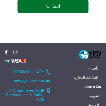
اتصل بنا
تأجير
+971 52 673 1916
العلامات التجارية
rent@yetiuae.com
Lease a Car
1708 Al Ameri Tower,
Barsha Heights, Dubai,
شروط
UAE
المدونة