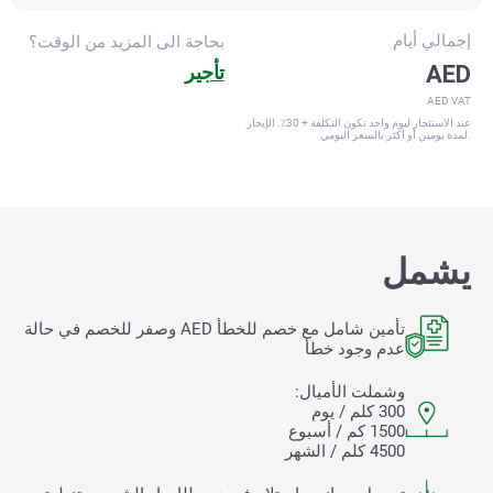
إجمالي
أيام
بحاجة الى المزيد من الوقت؟
AED
تأجير
AED VAT
عند الاستئجار ليوم واحد تكون التكلفة + 30٪. الإيجار
لمدة يومين أو أكثر بالسعر اليومي.
يشمل
تأمين شامل مع خصم للخطأ
AED وصفر للخصم في حالة
عدم وجود خطأ
وشملت الأميال:
300 كلم / يوم
1500 كم / أسبوع
4500 كلم / الشهر