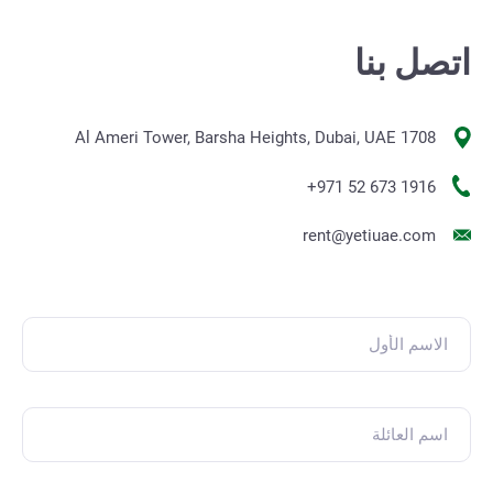
اتصل بنا
1708 Al Ameri Tower, Barsha Heights, Dubai, UAE
+971 52 673 1916
rent@yetiuae.com