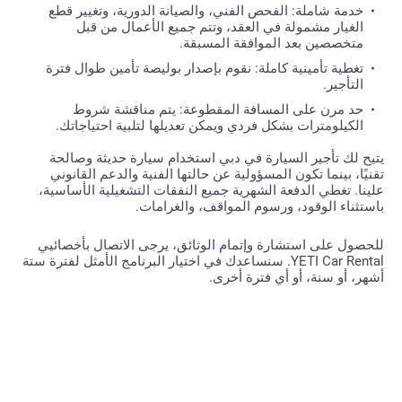
خدمة شاملة: الفحص الفني، والصيانة الدورية، وتغيير قطع
الغيار مشمولة في العقد، وتتم جميع الأعمال من قبل
متخصصين بعد الموافقة المسبقة.
تغطية تأمينية كاملة: نقوم بإصدار بوليصة تأمين طوال فترة
التأجير.
حد مرن على المسافة المقطوعة: يتم مناقشة شروط
الكيلومترات بشكل فردي ويمكن تعديلها لتلبية احتياجاتك.
يتيح لك تأجير السيارة في دبي استخدام سيارة حديثة وصالحة
تقنيًا، بينما تكون المسؤولية عن حالتها الفنية والدعم القانوني
علينا. تغطي الدفعة الشهرية جميع النفقات التشغيلية الأساسية،
باستثناء الوقود، ورسوم المواقف، والغرامات.
للحصول على استشارة وإتمام الوثائق، يرجى الاتصال بأخصائيي
YETI Car Rental. سنساعدك في اختيار البرنامج الأمثل لفترة ستة
أشهر، أو سنة، أو أي فترة أخرى.