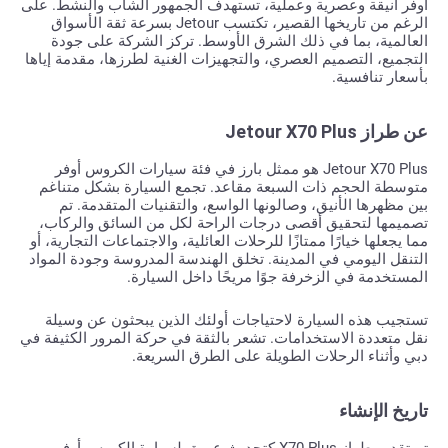
أوفر أنيقة وعصرية وعملية، تستهدف الجمهور الشاب والنشط. على
الرغم من تاريخها القصير، تكتسب Jetour بسرعة ثقة الأسواق
العالمية، بما في ذلك الشرق الأوسط. تركز الشركة على جودة
التجميع، التصميم العصري، والتجهيزات الغنية لطرزها، مقدمة إياها
بأسعار تنافسية.
عن طراز Jetour X70 Plus
Jetour X70 Plus هو ممثل بارز في فئة سيارات الكروس أوفر
متوسطة الحجم ذات السبعة مقاعد. تجمع السيارة بشكل متناغم
بين مظهرها الأنيق، وصالونها الواسع، والتقنيات المتقدمة. تم
تصميمها لتحقيق أقصى درجات الراحة لكل من السائق والركاب،
مما يجعلها خيارًا ممتازًا للرحلات العائلية، والاجتماعات التجارية، أو
التنقل اليومي في المدينة. تخلق الهندسة المدروسة وجودة المواد
المستخدمة في الزخرفة جوًا مريحًا داخل السيارة.
تستجيب هذه السيارة لاحتياجات أولئك الذين يبحثون عن وسيلة
نقل متعددة الاستخدامات. تشعر بالثقة في حركة المرور الكثيفة في
دبي وأثناء الرحلات الطويلة على الطرق السريعة.
تاريخ الإنشاء