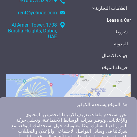
+971 52 673 1916
العلامات التجارية
rent@yetiuae.com
Lease a Car
1708 Al Ameri Tower,
Barsha Heights, Dubai,
شروط
UAE
المدونة
جهات الاتصال
خريطة الموقع
هذا الموقع يستخدم الكوكيز
نحن نستخدم ملفات تعريف الارتباط لتخصيص المحتوى
والإعلانات، وتوفير ميزات الوسائط الاجتماعية، وتحليل حركة
المرور لدينا. نشارك أيضًا معلومات حول استخدامك لموقعنا مع
شركائنا في وسائل التواصل الاجتماعي والإعلان والتحليلات
الذين قد يجمعونها مع المعلومات الأخرى التي قدمتها لهم أو