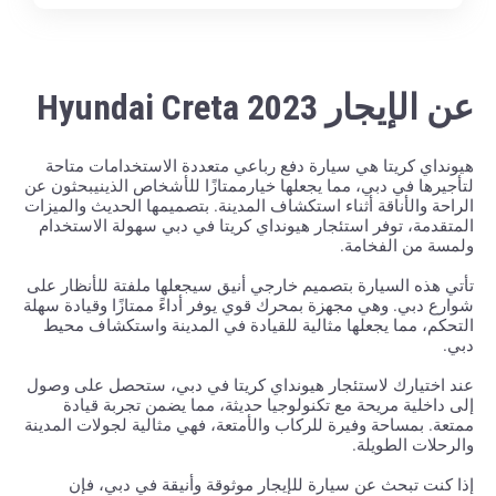
عن الإيجار Hyundai Creta 2023
هيونداي كريتا هي سيارة دفع رباعي متعددة الاستخدامات متاحة
لتأجيرها في دبي، مما يجعلها خيارممتازًا للأشخاص الذينيبحثون عن
الراحة والأناقة أثناء استكشاف المدينة. بتصميمها الحديث والميزات
المتقدمة، توفر استئجار هيونداي كريتا في دبي سهولة الاستخدام
ولمسة من الفخامة.
تأتي هذه السيارة بتصميم خارجي أنيق سيجعلها ملفتة للأنظار على
شوارع دبي. وهي مجهزة بمحرك قوي يوفر أداءً ممتازًا وقيادة سهلة
التحكم، مما يجعلها مثالية للقيادة في المدينة واستكشاف محيط
دبي.
عند اختيارك لاستئجار هيونداي كريتا في دبي، ستحصل على وصول
إلى داخلية مريحة مع تكنولوجيا حديثة، مما يضمن تجربة قيادة
ممتعة. بمساحة وفيرة للركاب والأمتعة، فهي مثالية لجولات المدينة
والرحلات الطويلة.
إذا كنت تبحث عن سيارة للإيجار موثوقة وأنيقة في دبي، فإن