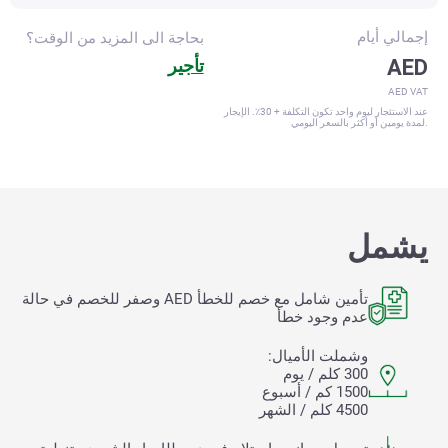
إجمالي
أيام
بحاجة الى المزيد من الوقت؟
AED
تأجير
AED VAT
عند الاستئجار ليوم واحد تكون التكلفة + 30٪. الإيجار
لمدة يومين أو أكثر بالسعر اليومي.
يشمل
تأمين شامل مع خصم للخطأ
AED وصفر للخصم في حالة
عدم وجود خطأ
وشملت الأميال:
300 كلم / يوم
1500 كم / أسبوع
4500 كلم / الشهر