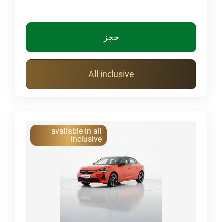
حجز
All inclusive
avaliable in all
inclusive