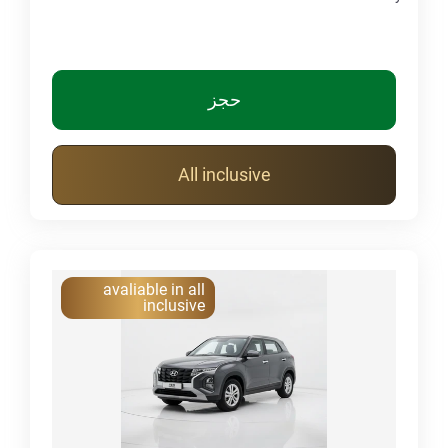
حجز
All inclusive
avaliable in all
inclusive