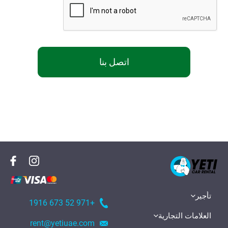
اتصل بنا
تأجير
+971 52 673 1916
العلامات التجارية
rent@yetiuae.com