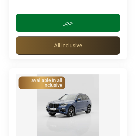
حجز
All inclusive
avaliable in all
inclusive