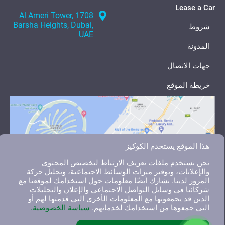
Lease a Car
1708 Al Ameri Tower,
Barsha Heights, Dubai,
شروط
UAE
المدونة
جهات الاتصال
خريطة الموقع
هذا الموقع يستخدم الكوكيز
نحن نستخدم ملفات تعريف الارتباط لتخصيص المحتوى
والإعلانات، وتوفير ميزات الوسائط الاجتماعية، وتحليل حركة
المرور لدينا. نشارك أيضًا معلومات حول استخدامك لموقعنا مع
شركائنا في وسائل التواصل الاجتماعي والإعلان والتحليلات
الذين قد يجمعونها مع المعلومات الأخرى التي قدمتها لهم أو
التي جمعوها من استخدامك لخدماتهم.
سياسة الخصوصية.
English
العربية
Русский