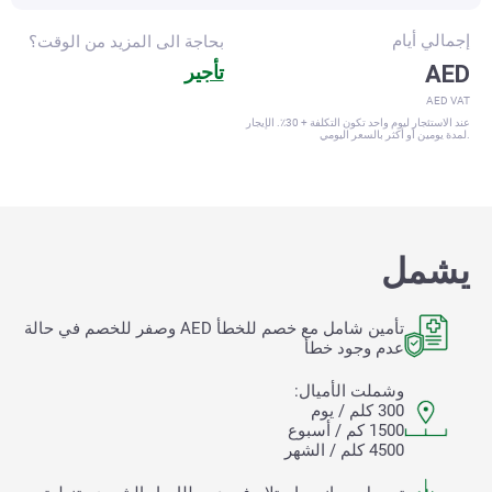
إجمالي
أيام
بحاجة الى المزيد من الوقت؟
AED
تأجير
AED VAT
عند الاستئجار ليوم واحد تكون التكلفة + 30٪. الإيجار
لمدة يومين أو أكثر بالسعر اليومي.
يشمل
تأمين شامل مع خصم للخطأ
AED وصفر للخصم في حالة
عدم وجود خطأ
وشملت الأميال:
300 كلم / يوم
1500 كم / أسبوع
4500 كلم / الشهر