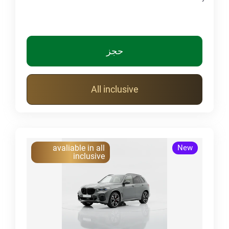
حجز
All inclusive
avaliable in all
New
inclusive