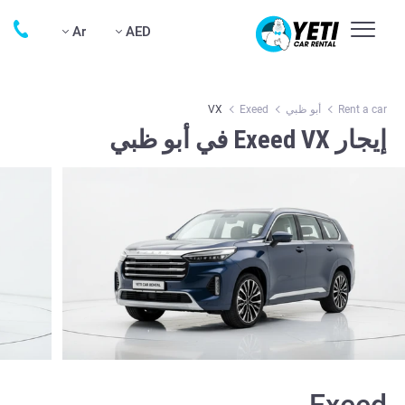
Ar
AED
Rent a car
أبو ظبي
Exeed
VX
إيجار Exeed VX في أبو ظبي
Exeed