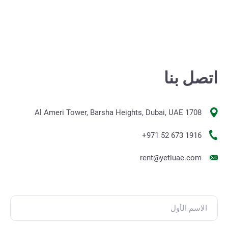
اتصل بنا
1708 Al Ameri Tower, Barsha Heights, Dubai, UAE
+971 52 673 1916
rent@yetiuae.com