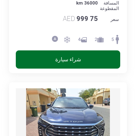
المسافة
36000 km
المقطوعة
AED
75 999
سعر
4
2
5
شراء سيارة