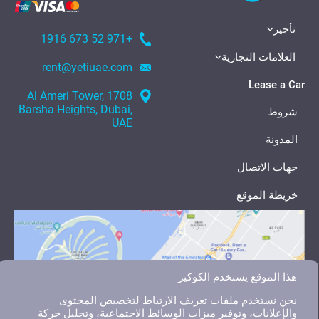
تأجير
+971 52 673 1916
العلامات التجارية
rent@yetiuae.com
Lease a Car
1708 Al Ameri Tower,
Barsha Heights, Dubai,
شروط
UAE
المدونة
جهات الاتصال
خريطة الموقع
هذا الموقع يستخدم الكوكيز
نحن نستخدم ملفات تعريف الارتباط لتخصيص المحتوى
والإعلانات، وتوفير ميزات الوسائط الاجتماعية، وتحليل حركة