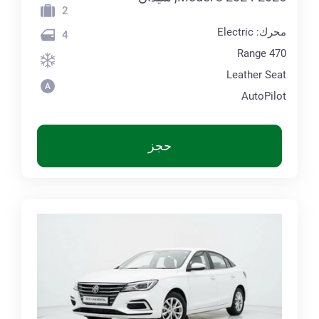
2
محرك: Electric
4
Range 470
Leather Seat
AutoPilot
حجز