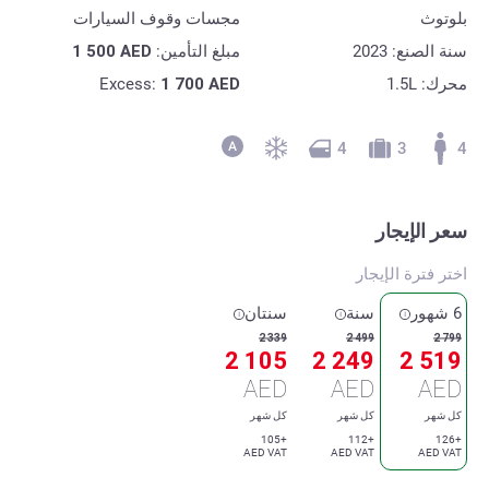
بلوتوث
مجسات وقوف السيارات
سنة الصنع: 2023
مبلغ التأمين:
AED
1 500
محرك: 1.5L
AED
1 700
Excess:
4
3
4
سعر الإيجار
اختر فترة الإيجار
6 شهور
سنة
سنتان
2 339
2 499
2 799
2 105
2 249
2 519
AED
AED
AED
كل شهر
كل شهر
كل شهر
+105
+112
+126
AED VAT
AED VAT
AED VAT