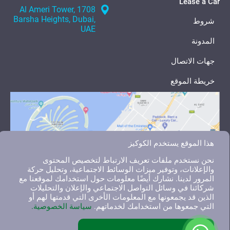
Lease a Car
1708 Al Ameri Tower,
Barsha Heights, Dubai,
شروط
UAE
المدونة
جهات الاتصال
خريطة الموقع
هذا الموقع يستخدم الكوكيز
نحن نستخدم ملفات تعريف الارتباط لتخصيص المحتوى
والإعلانات، وتوفير ميزات الوسائط الاجتماعية، وتحليل حركة
المرور لدينا. نشارك أيضًا معلومات حول استخدامك لموقعنا مع
شركائنا في وسائل التواصل الاجتماعي والإعلان والتحليلات
الذين قد يجمعونها مع المعلومات الأخرى التي قدمتها لهم أو
التي جمعوها من استخدامك لخدماتهم.
سياسة الخصوصية.
English
العربية
Русский