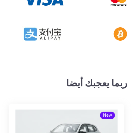
ربما يعجبك أيضا
New