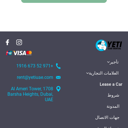
تأجير
+971 52 673 1916
العلامات التجارية
rent@yetiuae.com
Lease a Car
1708 Al Ameri Tower,
Barsha Heights, Dubai,
شروط
UAE
المدونة
جهات الاتصال