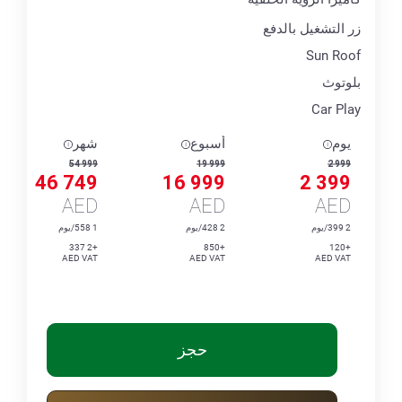
زر التشغيل بالدفع
Sun Roof
بلوتوث
Car Play
يوم
أسبوع
شهر
54 999
19 999
2 999
46 749
16 999
2 399
AED
AED
AED
2 399/يوم
2 428/يوم
1 558/يوم
+2 337
+850
+120
AED VAT
AED VAT
AED VAT
حجز