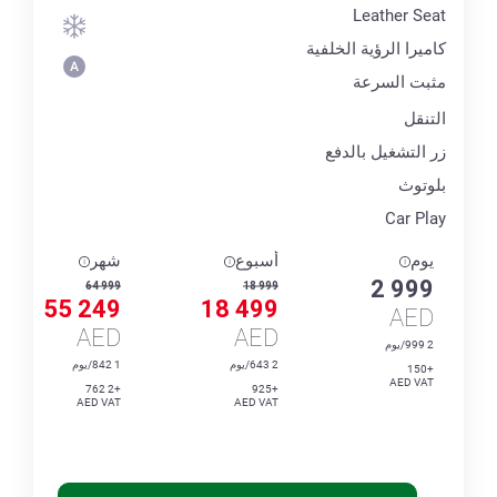
Leather Seat
كاميرا الرؤية الخلفية
مثبت السرعة
التنقل
زر التشغيل بالدفع
بلوتوث
Car Play
يوم
أسبوع
شهر
2 999
64 999
18 999
55 249
18 499
AED
AED
AED
2 999/يوم
2 643/يوم
1 842/يوم
+150
AED VAT
+2 762
+925
AED VAT
AED VAT