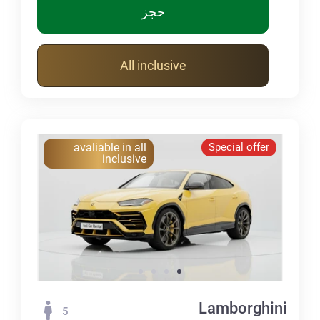
حجز
All inclusive
avaliable in all
Special offer
inclusive
Lamborghini
5