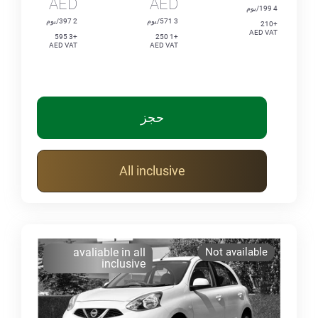
AED
AED
4 199/يوم
3 571/يوم
2 397/يوم
+210
AED VAT
+3 595
+1 250
AED VAT
AED VAT
حجز
All inclusive
avaliable in all
Not available
inclusive