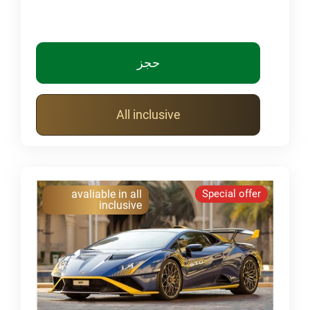
حجز
All inclusive
avaliable in all
Special offer
inclusive