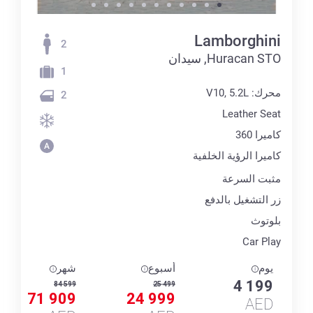
Lamborghini
2
Huracan STO, سيدان
1
محرك: V10, 5.2L
2
Leather Seat
كاميرا 360
كاميرا الرؤية الخلفية
مثبت السرعة
زر التشغيل بالدفع
بلوتوث
Car Play
يوم
أسبوع
شهر
4 199
84 599
25 499
71 909
24 999
AED