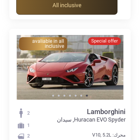
All inclusive
avaliable in all
Special offer
inclusive
Lamborghini
2
Huracan EVO Spyder, سيدان
1
محرك: V10, 5.2L
2