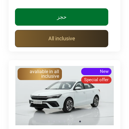
حجز
All inclusive
avaliable in all
New
inclusive
Special offer