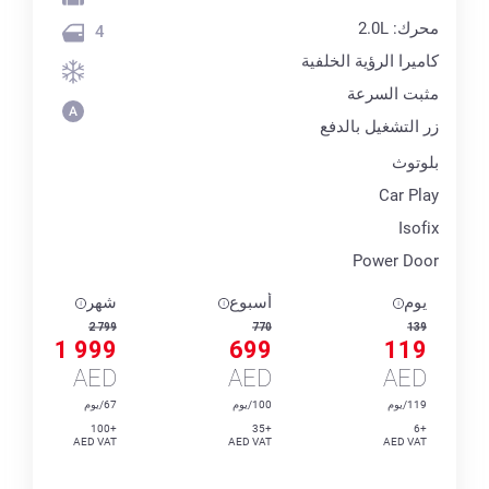
محرك: 2.0L
4
كاميرا الرؤية الخلفية
مثبت السرعة
زر التشغيل بالدفع
بلوتوث
Car Play
Isofix
Power Door
يوم
أسبوع
شهر
2 799
770
139
1 999
699
119
AED
AED
AED
119/يوم
100/يوم
67/يوم
+100
+35
+6
AED VAT
AED VAT
AED VAT