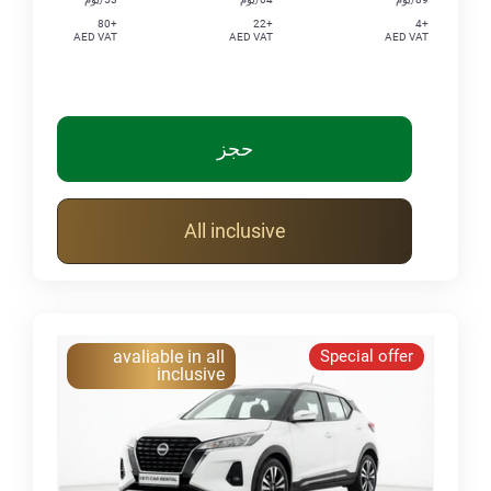
+80
+22
+4
AED VAT
AED VAT
AED VAT
حجز
All inclusive
avaliable in all
Special offer
inclusive