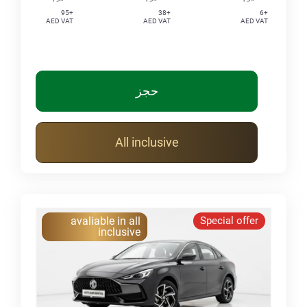
+95
+38
+6
AED VAT
AED VAT
AED VAT
حجز
All inclusive
avaliable in all
Special offer
inclusive