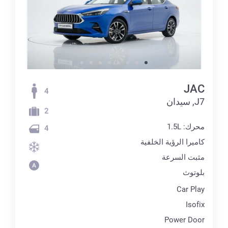
JAC
4
J7, سيدان
2
محرك: 1.5L
4
كاميرا الرؤية الخلفية
مثبت السرعة
بلوتوث
Car Play
Isofix
Power Door