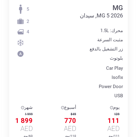
MG
5
MG 5 2026, سيدان
2
محرك: 1.5L
4
مثبت السرعة
زر التشغيل بالدفع
بلوتوث
Car Play
Isofix
Power Door
USB
يوم
أسبوع
شهر
1 999
849
139
1 899
770
111
AED
AED
AED
111/يوم
110/يوم
63/يوم