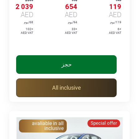
2 399
770
149
2 039
654
119
AED
AED
AED
119/يوم
94/يوم
68/يوم
+102
+33
+6
AED VAT
AED VAT
AED VAT
حجز
All inclusive
avaliable in all
Special offer
inclusive