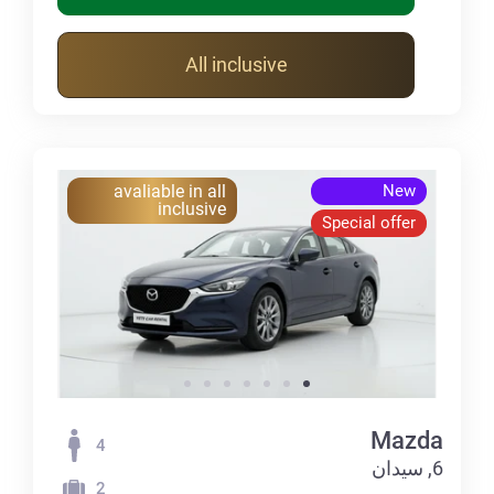
All inclusive
avaliable in all
New
inclusive
Special offer
Mazda
4
6, سيدان
2