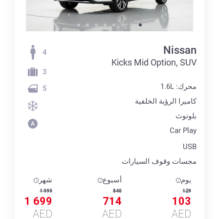
Nissan
4
Kicks Mid Option, SUV
3
محرك: 1.6L
5
كاميرا الرؤية الخلفية
بلوتوث
Car Play
USB
مجسات وقوف السيارات
يوم
أسبوع
شهر
1 999
840
129
1 699
714
103
AED
AED
AED