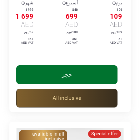
يوم
أسبوع
شهر
1 999
840
129
1 699
699
109
AED
AED
AED
109/يوم
100/يوم
57/يوم
+85
+35
+5
AED VAT
AED VAT
AED VAT
حجز
All inclusive
avaliable in all
Special offer
inclusive