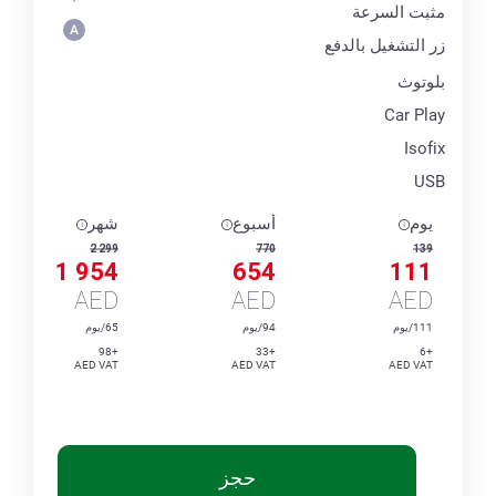
مثبت السرعة
زر التشغيل بالدفع
بلوتوث
Car Play
Isofix
USB
يوم
أسبوع
شهر
2 299
770
139
1 954
654
111
AED
AED
AED
111/يوم
94/يوم
65/يوم
+98
+33
+6
AED VAT
AED VAT
AED VAT
حجز