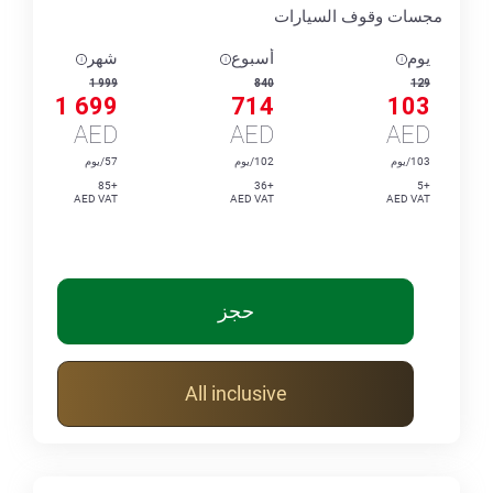
مجسات وقوف السيارات
يوم
أسبوع
شهر
1 999
840
129
1 699
714
103
AED
AED
AED
103/يوم
102/يوم
57/يوم
+85
+36
+5
AED VAT
AED VAT
AED VAT
حجز
All inclusive