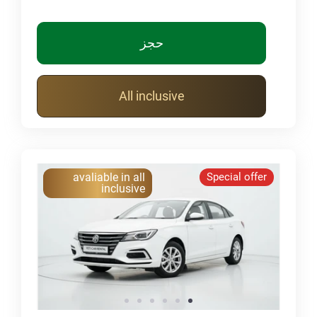
حجز
All inclusive
avaliable in all
Special offer
inclusive