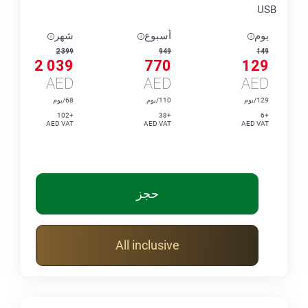
USB
يوم
أسبوع
شهر
2 399
949
149
2 039
770
129
AED
AED
AED
129/يوم
110/يوم
68/يوم
+102
+38
+6
AED VAT
AED VAT
AED VAT
حجز
All inclusive