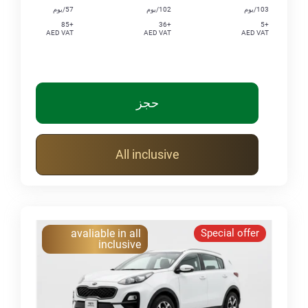
103/يوم
102/يوم
57/يوم
+85
+36
+5
AED VAT
AED VAT
AED VAT
حجز
All inclusive
avaliable in all
Special offer
inclusive