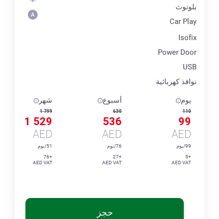
بلوتوث
Car Play
Isofix
Power Door
USB
نوافذ كهربائية
يوم
أسبوع
شهر
1 799
630
110
1 529
536
99
AED
AED
AED
99/يوم
76/يوم
51/يوم
+76
+27
+5
AED VAT
AED VAT
AED VAT
حجز