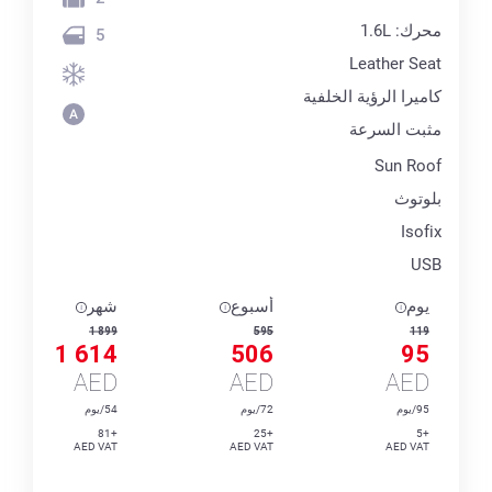
محرك: 1.6L
5
Leather Seat
كاميرا الرؤية الخلفية
مثبت السرعة
Sun Roof
بلوتوث
Isofix
USB
يوم
أسبوع
شهر
1 899
595
119
1 614
506
95
AED
AED
AED
95/يوم
72/يوم
54/يوم
+81
+25
+5
AED VAT
AED VAT
AED VAT