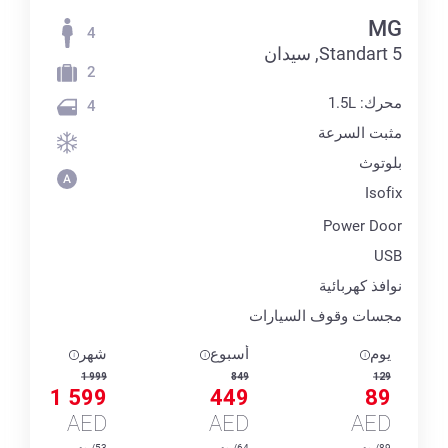
MG
4
5 Standart, سيدان
2
محرك: 1.5L
4
مثبت السرعة
بلوتوث
Isofix
Power Door
USB
نوافذ كهربائية
مجسات وقوف السيارات
يوم
أسبوع
شهر
1 999
849
129
1 599
449
89
AED
AED
AED
89/يوم
64/يوم
53/يوم