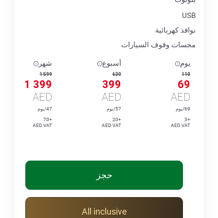
USB
نوافذ كهربائية
مجسات وقوف السيارات
يوم
أسبوع
شهر
1 599
630
110
1 399
399
69
AED
AED
AED
69/يوم
57/يوم
47/يوم
+70
+20
+3
AED VAT
AED VAT
AED VAT
حجز
All inclusive