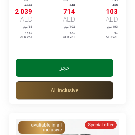
2 399
840
129
2 039
714
103
AED
AED
AED
103/يوم
102/يوم
68/يوم
+102
+36
+5
AED VAT
AED VAT
AED VAT
حجز
All inclusive
avaliable in all
Special offer
inclusive