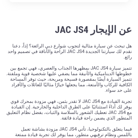
عن الإيجار JAC JS4
هل تبحث عن سيارة مثالية لتجوب شوارع دبي الرائعة؟ إذاً، دعنا
نقدم لك سيارتنا الجديدة JAC JS4 الراحة والأناقة في تصميم واحد
رائع.
تتميز سيارة JAC JS4 بمظهرها الجذاب والعصري، فهي تجمع بين
خطوطها الديناميكية والأنيقة مما يضفي عليها شخصية قوية وملفتة.
تتميز السيارة أيضًا بمقصورة فسيحة ومريحة، حيث توفر المساحة
الكافية للركاب والأمتعة، مما يجعلها خيارًا مثاليًا للعائلات والأفراد
على حد سواء.
تجربة القيادة مع JAC JS4 لا تقدر بثمن، فهي مزودة بمحرك قوي
يوفر لك أداءً استثنائيًا على الطرق الداخلية والخارجية. إن القيادة
مع JAC JS4 تعطيك الشعور بالسلاسة والثبات، بفضل نظام التعليق
المتطور الذي يضمن راحة قيادة فائقة.
فيما يتعلق بالتكنولوجيا، تأتي JAC JS4 مزودة بشاشة تعمل
باللمس ونظام ترفيهي متطور، مما يوفر لك تجربة قيادة ممتعة