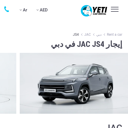
Ar
AED
Rent a car
دبي
JAC
JS4
إيجار JAC JS4 في دبي
JAC