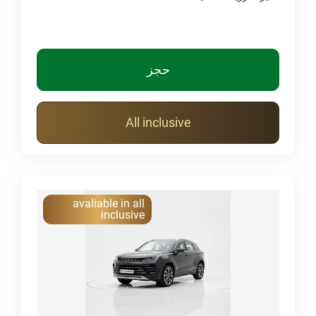
حجز
All inclusive
avaliable in all
inclusive