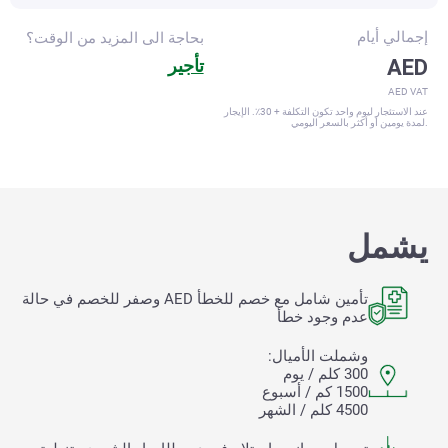
إجمالي
أيام
بحاجة الى المزيد من الوقت؟
AED
تأجير
AED VAT
عند الاستئجار ليوم واحد تكون التكلفة + 30٪. الإيجار
لمدة يومين أو أكثر بالسعر اليومي.
يشمل
تأمين شامل مع خصم للخطأ
AED وصفر للخصم في حالة
عدم وجود خطأ
وشملت الأميال:
300 كلم / يوم
1500 كم / أسبوع
4500 كلم / الشهر