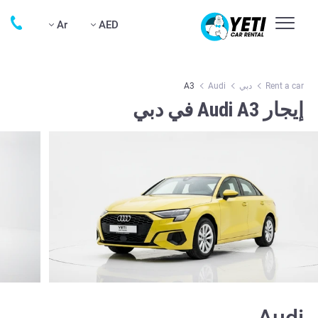
Ar
AED
Rent a car
دبي
Audi
A3
إيجار Audi A3 في دبي
Audi