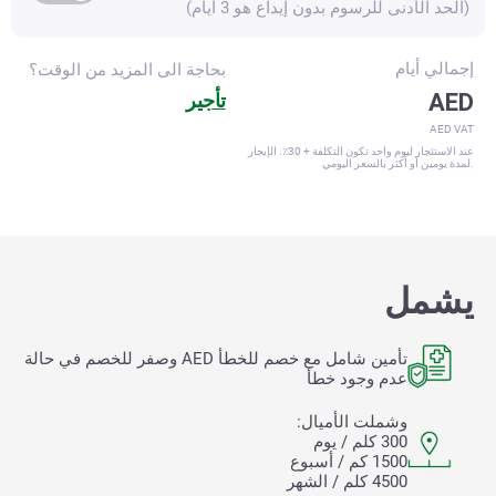
(الحد الأدنى للرسوم بدون إيداع هو 3 أيام)
إجمالي
أيام
بحاجة الى المزيد من الوقت؟
AED
تأجير
AED VAT
عند الاستئجار ليوم واحد تكون التكلفة + 30٪. الإيجار
لمدة يومين أو أكثر بالسعر اليومي.
يشمل
تأمين شامل مع خصم للخطأ
AED وصفر للخصم في حالة
عدم وجود خطأ
وشملت الأميال:
300 كلم / يوم
1500 كم / أسبوع
4500 كلم / الشهر