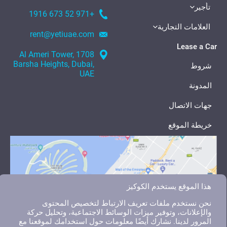
تأجير
+971 52 673 1916
العلامات التجارية
rent@yetiuae.com
Lease a Car
1708 Al Ameri Tower,
Barsha Heights, Dubai,
شروط
UAE
المدونة
جهات الاتصال
خريطة الموقع
هذا الموقع يستخدم الكوكيز
نحن نستخدم ملفات تعريف الارتباط لتخصيص المحتوى
والإعلانات، وتوفير ميزات الوسائط الاجتماعية، وتحليل حركة
المرور لدينا. نشارك أيضًا معلومات حول استخدامك لموقعنا مع