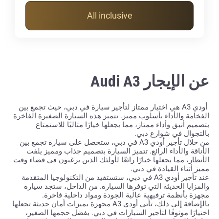
All inclusive
عن الإيجار Audi A3
أودي
A3
هي اختيار ممتاز لتأجير سيارة في دبي، حيث تجمع بين
الفخامة والأداء بأسلوب مميز. تتميز هذه السيارة الصغيرة الفاخرة
بتصميم أنيق وأداء ممتاز، مما يجعلها خيارًا مثاليًا للاستمتاع
بالتجوال في شوارع دبي
.
من خلال تأجير أودي
A3
في دبي، ستحصل على سيارة تجمع بين
الأناقة والأداء الرائع. تتميز السيارة بتصميم جذاب ومميز يلفت
الأنظار، مما يجعلها خيارًا رائعًا لأولئك الذين يرغبون في قضاء وقت
مميز أثناء القيادة في دبي
.
عند تأجير أودي
A3
في دبي، ستستفيد من التكنولوجيا المتقدمة
والمزايا الحديثة التي توفرها السيارة. من الداخل، ستجد سيارة
مجهزة بأنظمة ترفيهية عالية الجودة ومواد داخلية فاخرة
.
بالإضافة إلى ذلك، تأتي أودي
A3
مجهزة بميزات أمان حديثة تجعلها
اختيارًا موثوقًا لتأجير السيارات في دبي. بفضل حجمها الصغير،