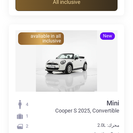
All inclusive
avaliable in all
New
inclusive
Mini
4
Cooper S 2025, Convertible
1
محرك: 2.0L
2