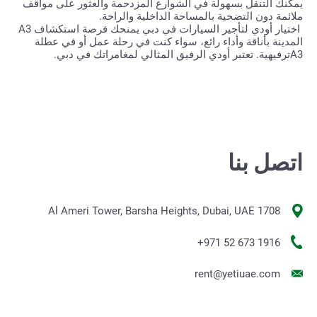
يمكنك التنقل بسهولة في الشوارع المزدحمة والعثور على مواقف
ملائمة دون التضحية بالمساحة الداخلية والراحة
.
اختيار أودي
A3
لتأجير السيارات في دبي يمنحك فرصة استكشاف
المدينة بأناقة وأداء رائع، سواء كنت في رحلة عمل أو في عطلة
A3
ترفيهية. تعتبر أودي
الرفيق المثالي لمغامراتك في دبي
.
اتصل بنا
1708 Al Ameri Tower, Barsha Heights, Dubai, UAE
+971 52 673 1916
rent@yetiuae.com