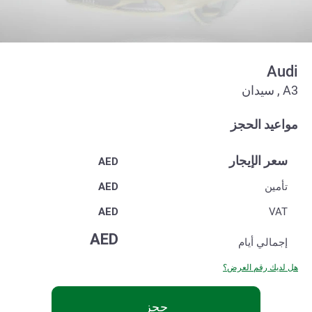
Audi
A3 , سيدان
مواعيد الحجز
سعر الإيجار
AED
تأمين
AED
AED
VAT
AED
إجمالي
أيام
هل لديك رقم العرض؟
حجز