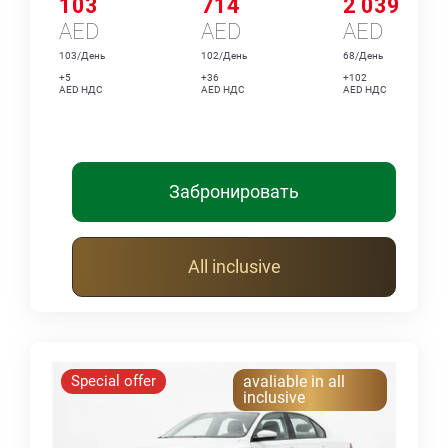
103
714
2 039
AED
AED
AED
103/День
102/День
68/День
+5
+36
+102
AED НДС
AED НДС
AED НДС
Забронировать
All inclusive
Special offer
avaliable in all
inclusive