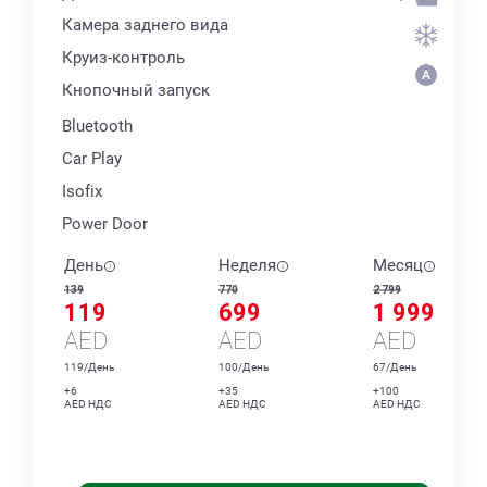
Камера заднего вида
Круиз-контроль
Кнопочный запуск
Bluetooth
Car Play
Isofix
Power Door
День
Неделя
Месяц
139
770
2 799
119
699
1 999
AED
AED
AED
119/День
100/День
67/День
+6
+35
+100
AED НДС
AED НДС
AED НДС