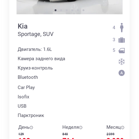
Kia
4
Sportage, SUV
3
Двигатель: 1.6L
5
Камера заднего вида
Круиз-контроль
Bluetooth
Car Play
Isofix
USB
Парктроник
День
Неделя
Месяц
129
840
2 399