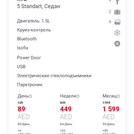
5 Standart, Седан
2
Двигатель: 1.5L
4
Круиз-контроль
Bluetooth
Isofix
Power Door
USB
Электрические стеклоподъемники
Парктроник
День
Неделя
Месяц
129
849
1 999
89
449
1 599
AED
AED
AED
89/День
64/День
53/День
+4
+22
+80