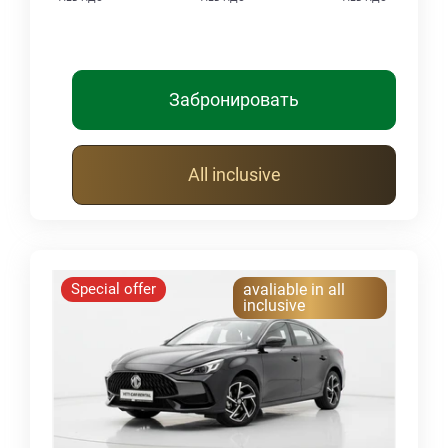
Забронировать
All inclusive
Special offer
avaliable in all
inclusive