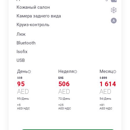
Кожаный салон
Камера заднего вида
Круиз-контроль
Люк
Bluetooth
Isofix
USB
День
Неделя
Месяц
119
595
1 899
95
506
1 614
AED
AED
AED
95/День
72/День
54/День
+5
+25
+81
AED НДС
AED НДС
AED НДС