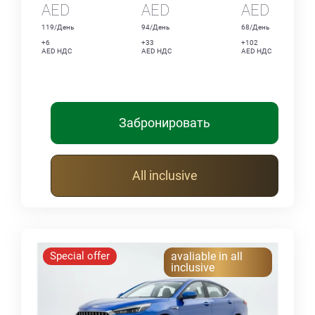
AED
AED
AED
119/День
94/День
68/День
+6
+33
+102
AED НДС
AED НДС
AED НДС
Забронировать
All inclusive
Special offer
avaliable in all
inclusive