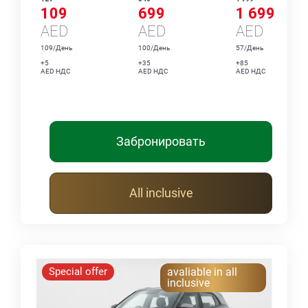
109
699
1 699
AED
AED
AED
109/День
100/День
57/День
+5
+35
+85
AED НДС
AED НДС
AED НДС
Забронировать
All inclusive
Special offer
avaliable in all
inclusive