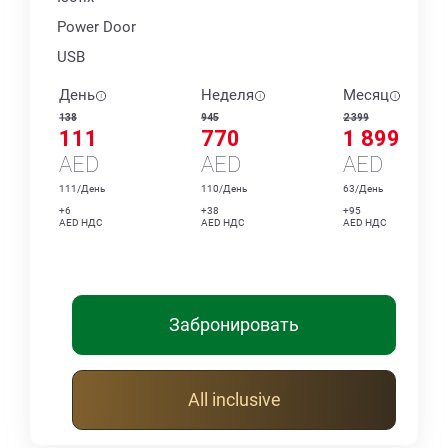
Power Door
USB
День
Неделя
Месяц
138
945
2 399
111
770
1 899
AED
AED
AED
111/День
110/День
63/День
+6
+38
+95
AED НДС
AED НДС
AED НДС
Забронировать
All inclusive