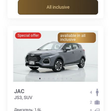
All inclusive
Special offer
avaliable in all
inclusive
JAC
4
JS3, SUV
2
Двигатель: 1.6L
5