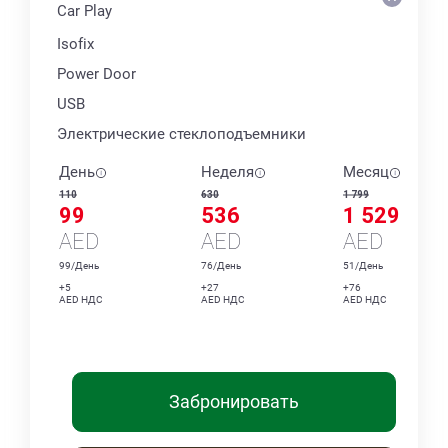
Car Play
Isofix
Power Door
USB
Электрические стеклоподъемники
День
Неделя
Месяц
110
630
1 799
99
536
1 529
AED
AED
AED
99/День
76/День
51/День
+5
+27
+76
AED НДС
AED НДС
AED НДС
Забронировать