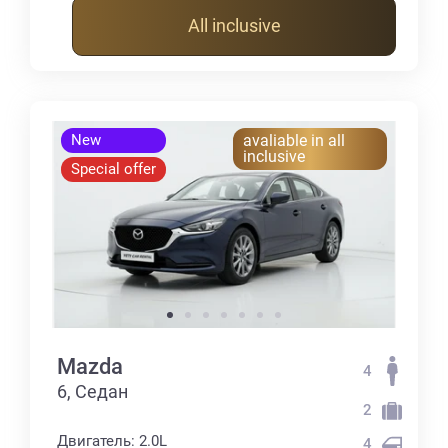
All inclusive
New
avaliable in all
inclusive
Special offer
Mazda
4
6, Седан
2
Двигатель: 2.0L
4