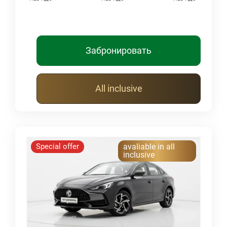
Забронировать
All inclusive
Special offer
avaliable in all
inclusive