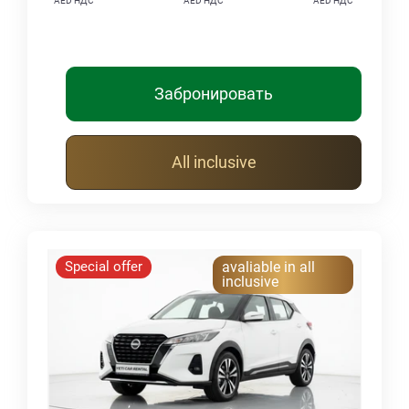
AED НДС
AED НДС
AED НДС
Забронировать
All inclusive
Special offer
avaliable in all
inclusive