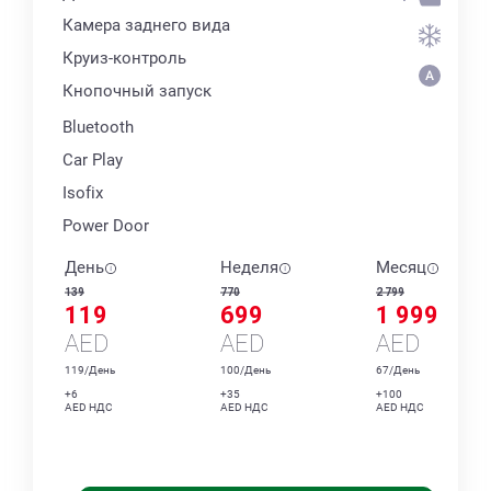
Камера заднего вида
Круиз-контроль
Кнопочный запуск
Bluetooth
Car Play
Isofix
Power Door
День
Неделя
Месяц
139
770
2 799
119
699
1 999
AED
AED
AED
119/День
100/День
67/День
+6
+35
+100
AED НДС
AED НДС
AED НДС