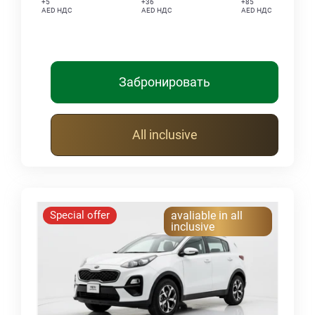
+5
+36
+85
AED НДС
AED НДС
AED НДС
Забронировать
All inclusive
Special offer
avaliable in all
inclusive