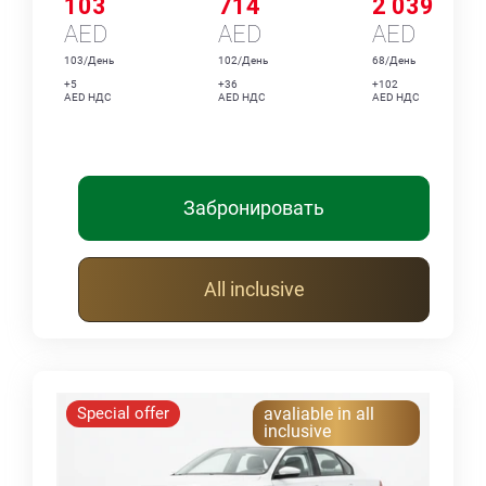
103
714
2 039
AED
AED
AED
103/День
102/День
68/День
+5
+36
+102
AED НДС
AED НДС
AED НДС
Забронировать
All inclusive
Special offer
avaliable in all
inclusive