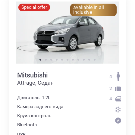
Special offer
avaliable in all
inclusive
Mitsubishi
4
Attrage, Седан
2
Двигатель: 1.2L
4
Камера заднего вида
Круиз-контроль
Bluetooth
USB