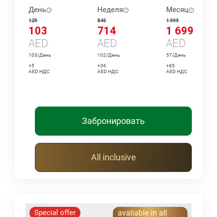
День
Неделя
Месяц
129
840
1 999
103
714
1 699
AED
AED
AED
103/День
102/День
57/День
+5
+36
+85
AED НДС
AED НДС
AED НДС
Забронировать
All inclusive
Special offer
avaliable in all