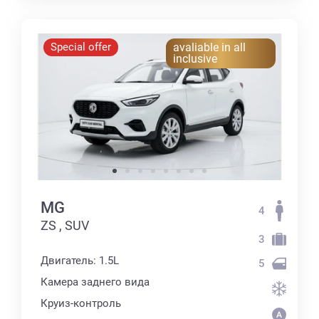
Special offer
avaliable in all
inclusive
MG
4
ZS , SUV
3
Двигатель: 1.5L
5
Камера заднего вида
Круиз-контроль