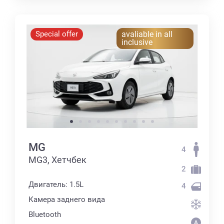
Special offer
avaliable in all
inclusive
MG
4
MG3, Хетчбек
2
Двигатель: 1.5L
4
Камера заднего вида
Bluetooth