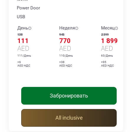
Power Door
USB
День
Неделя
Месяц
138
945
2 399
111
770
1 899
AED
AED
AED
111/День
110/День
63/День
+6
+38
+95
AED НДС
AED НДС
AED НДС
Забронировать
All inclusive