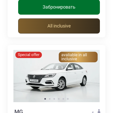
Забронировать
All inclusive
Special offer
avaliable in all
inclusive
MG
4