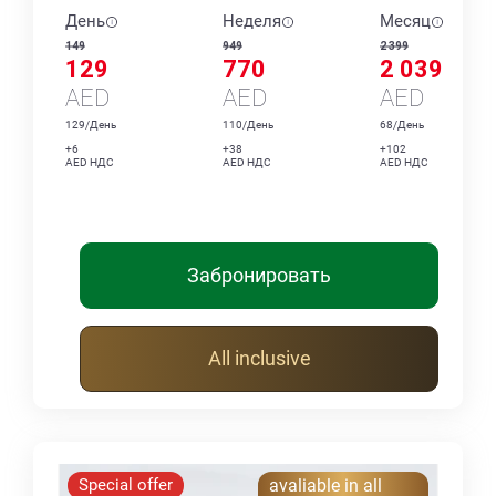
День
Неделя
Месяц
149
949
2 399
129
770
2 039
AED
AED
AED
129/День
110/День
68/День
+6
+38
+102
AED НДС
AED НДС
AED НДС
Забронировать
All inclusive
Special offer
avaliable in all