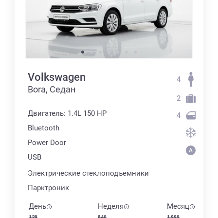
Volkswagen
4
Bora, Седан
2
Двигатель: 1.4L 150 HP
4
Bluetooth
Power Door
USB
Электрические стеклоподъемники
Парктроник
День
Неделя
Месяц
129
840
1 999