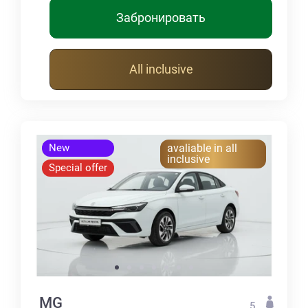
Забронировать
All inclusive
New
avaliable in all
inclusive
Special offer
MG
5