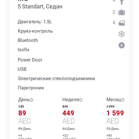
5 Standart, Седан
2
Двигатель: 1.5L
4
Круиз-контроль
Bluetooth
Isofix
Power Door
USB
Электрические стеклоподъемники
Парктроник
День
Неделя
Месяц
129
849
1 999
89
449
1 599
AED
AED
AED
89/День
64/День
53/День
+4
+22
+80