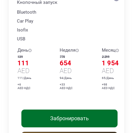
Кнопочный запуск
Bluetooth
Car Play
Isofix
USB
День
Неделя
Месяц
139
770
2 299
111
654
1 954
AED
AED
AED
111/День
94/День
65/День
+6
+33
+98
AED НДС
AED НДС
AED НДС
Забронировать