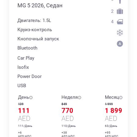
MG 5 2026, Седан
2
Двигатель: 1.5L
4
Круиз-контроль
Кнопочный запуск
Bluetooth
Car Play
Isofix
Power Door
USB
День
Неделя
Месяц
139
849
1 999
111
770
1 899
AED
AED
AED
111/День
110/День
63/День
+6
+38
+95
AED НДС
AED НДС
AED НДС