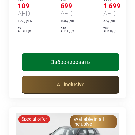
109
699
1 699
AED
AED
AED
109/День
100/День
57/День
+5
+35
+85
AED НДС
AED НДС
AED НДС
Забронировать
All inclusive
Special offer
avaliable in all
inclusive