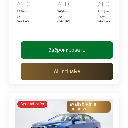
AED
AED
AED
119/День
94/День
68/День
+6
+33
+102
AED НДС
AED НДС
AED НДС
Забронировать
All inclusive
Special offer
avaliable in all
inclusive