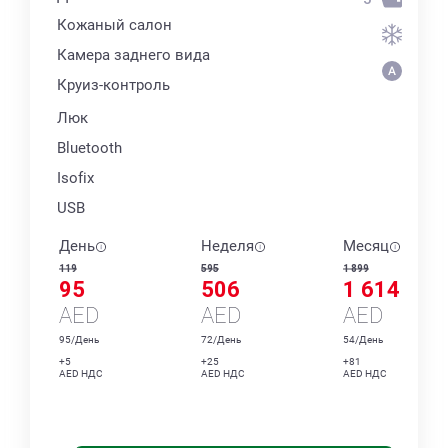
Кожаный салон
Камера заднего вида
Круиз-контроль
Люк
Bluetooth
Isofix
USB
День
Неделя
Месяц
119
595
1 899
95
506
1 614
AED
AED
AED
95/День
72/День
54/День
+5
+25
+81
AED НДС
AED НДС
AED НДС