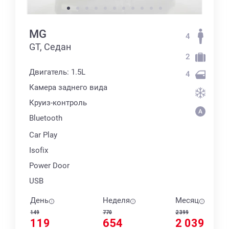
MG
4
GT, Седан
2
Двигатель: 1.5L
4
Камера заднего вида
Круиз-контроль
Bluetooth
Car Play
Isofix
Power Door
USB
День
Неделя
Месяц
149
770
2 399
119
654
2 039