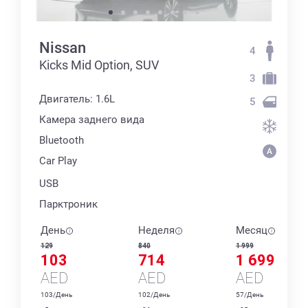
Nissan
4
Kicks Mid Option, SUV
3
Двигатель: 1.6L
5
Камера заднего вида
Bluetooth
Car Play
USB
Парктроник
День
Неделя
Месяц
129
840
1 999
103
714
1 699
AED
AED
AED
103/День
102/День
57/День