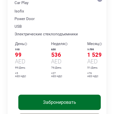
Car Play
Isofix
Power Door
USB
Электрические стеклоподъемники
День
Неделя
Месяц
110
630
1 799
99
536
1 529
AED
AED
AED
99/День
76/День
51/День
+5
+27
+76
AED НДС
AED НДС
AED НДС
Забронировать