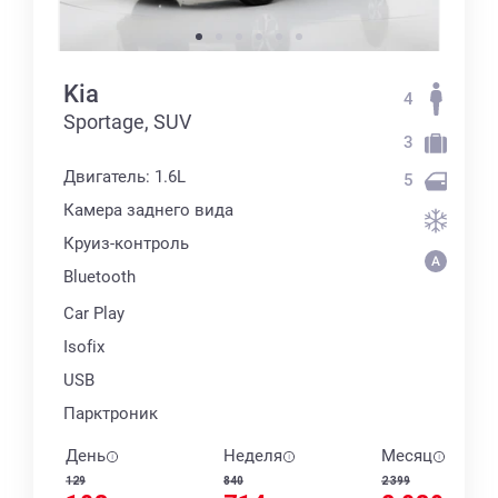
Kia
4
Sportage, SUV
3
Двигатель: 1.6L
5
Камера заднего вида
Круиз-контроль
Bluetooth
Car Play
Isofix
USB
Парктроник
День
Неделя
Месяц
129
840
2 399