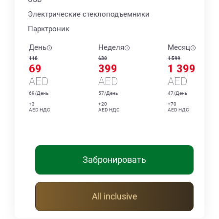
Электрические стеклоподъемники
Парктроник
День
Неделя
Месяц
110
630
1 599
69
399
1 399
AED
AED
AED
69/День
57/День
47/День
+3
+20
+70
AED НДС
AED НДС
AED НДС
Забронировать
All inclusive