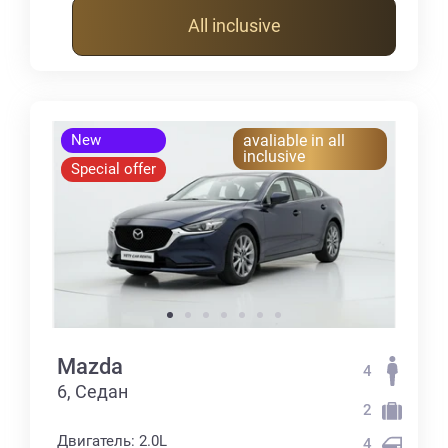
All inclusive
New
avaliable in all
inclusive
Special offer
Mazda
4
6, Седан
2
Двигатель: 2.0L
4