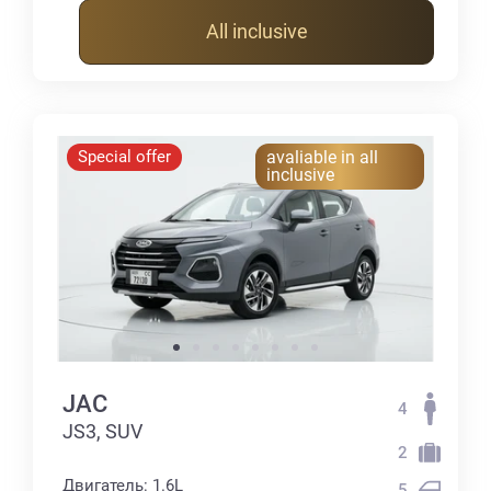
All inclusive
Special offer
avaliable in all
inclusive
JAC
4
JS3, SUV
2
Двигатель: 1.6L
5