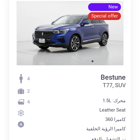
New
Special offer
Bestune
4
T77, SUV
2
محرك: 1.5L
4
Leather Seat
كاميرا 360
كاميرا الرؤية الخلفية
زر التشغيل بالدفع