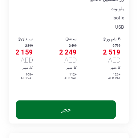
بلوتوث
Isofix
USB
6 شهور
سنة
سنتان
2 399
2 499
2 799
2 159
2 249
2 519
AED
AED
AED
كل شهر
كل شهر
كل شهر
+108
+112
+126
AED VAT
AED VAT
AED VAT
حجز