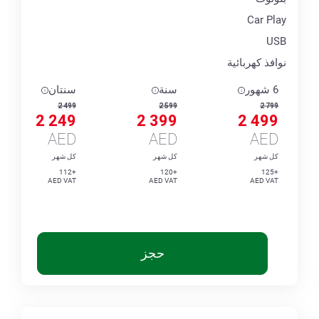
Car Play
USB
نوافذ كهربائية
6 شهور
سنة
سنتان
2 499
2 599
2 799
2 249
2 399
2 499
AED
AED
AED
كل شهر
كل شهر
كل شهر
+112
+120
+125
AED VAT
AED VAT
AED VAT
حجز