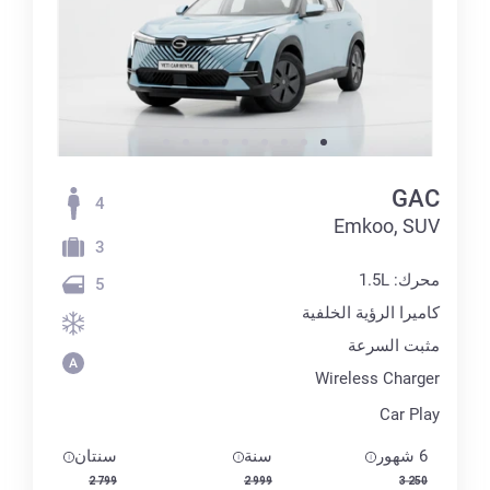
GAC
4
Emkoo, SUV
3
محرك: 1.5L
5
كاميرا الرؤية الخلفية
مثبت السرعة
Wireless Charger
Car Play
6 شهور
سنة
سنتان
2 799
2 999
3 250