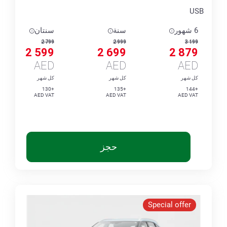
USB
6 شهور
سنة
سنتان
2 799
2 999
3 199
2 599
2 699
2 879
AED
AED
AED
كل شهر
كل شهر
كل شهر
+130
+135
+144
AED VAT
AED VAT
AED VAT
حجز
Special offer