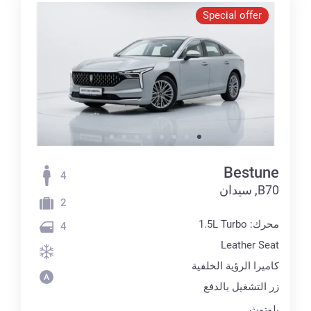
Special offer
Bestune
4
B70, سيدان
2
محرك: 1.5L Turbo
4
Leather Seat
كاميرا الرؤية الخلفية
زر التشغيل بالدفع
بلوتوث