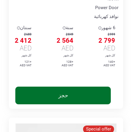
Power Door
نوافذ كهربائية
6 شهور
سنة
سنتان
2 680
2 849
2 999
2 412
2 564
2 799
AED
AED
AED
كل شهر
كل شهر
كل شهر
+121
+128
+140
AED VAT
AED VAT
AED VAT
حجز
Special offer