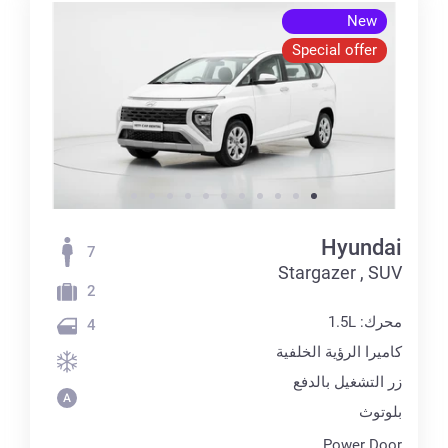
New
Special offer
Hyundai
7
Stargazer , SUV
2
محرك: 1.5L
4
كاميرا الرؤية الخلفية
زر التشغيل بالدفع
بلوتوث
Power Door