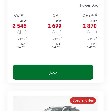
Power Door
6 شهور
سنة
سنتان
2 829
2 999
3 189
2 546
2 699
2 870
AED
AED
AED
كل شهر
كل شهر
كل شهر
+127
+135
+144
AED VAT
AED VAT
AED VAT
حجز
Special offer