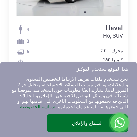
Haval
4
H6, SUV
3
محرك: 2.0L
5
كاميرا 360
كاميرا الرؤية الخلفية
هذا الموقع يستخدم الكوكيز
مثبت السرعة
نحن نستخدم ملفات تعريف الارتباط لتخصيص المحتوى
والإعلانات، وتوفير ميزات الوسائط الاجتماعية، وتحليل حركة
Wireless Charger
المرور لدينا. نشارك أيضًا معلومات حول استخدامك لموقعنا مع
شركائنا في وسائل التواصل الاجتماعي والإعلان والتحليلات
Sun Roof
الذين قد يجمعونها مع المعلومات الأخرى التي قدمتها لهم أو
Car Play
التي جمعوها من استخدامك لخدماتهم.
سياسة الخصوصية.
Isofix
السماح والإغلاق
6 شهور
سنة
سنتان
3 275
3 499
3 599