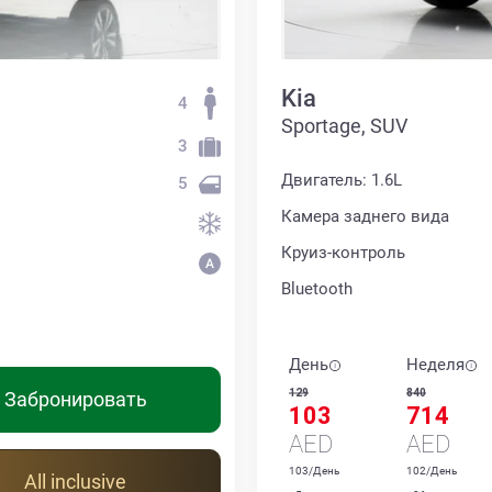
Kia
4
Sportage, SUV
3
Двигатель: 1.6L
5
Камера заднего вида
Круиз-контроль
Bluetooth
День
Неделя
129
840
Забронировать
103
714
AED
AED
103/День
102/День
All inclusive