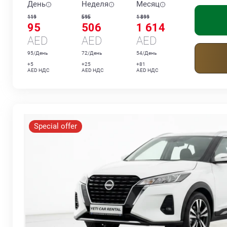
День
Неделя
Месяц
119
595
1 899
95
506
1 614
AED
AED
AED
95/День
72/День
54/День
+5
+25
+81
AED НДС
AED НДС
AED НДС
Special offer