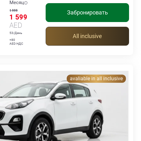
Месяц
1 999
Забронировать
1 599
AED
53/День
All inclusive
+80
AED НДС
avaliable in all inclusive