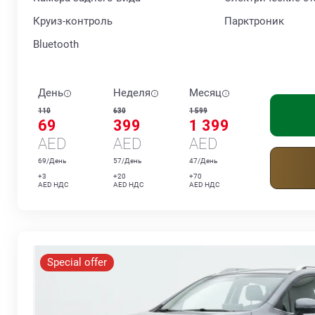
Круиз-контроль
Парктроник
Bluetooth
День
Неделя
Месяц
110
630
1 599
69
399
1 399
AED
AED
AED
69/День
57/День
47/День
+3
+20
+70
AED НДС
AED НДС
AED НДС
Special offer