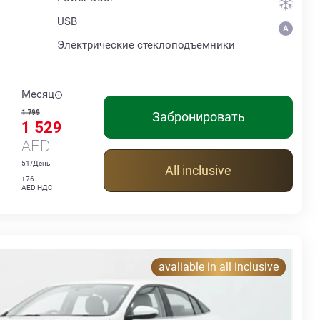
USB
Электрические стеклоподъемники
Месяц
1 799
Забронировать
1 529
AED
51/День
All inclusive
+76
AED НДС
avaliable in all inclusive