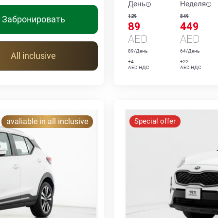
День
Неделя
129
849
Забронировать
89
449
AED
AED
89/День
64/День
All inclusive
+4
+22
AED НДС
AED НДС
avaliable in all inclusive
Special offer