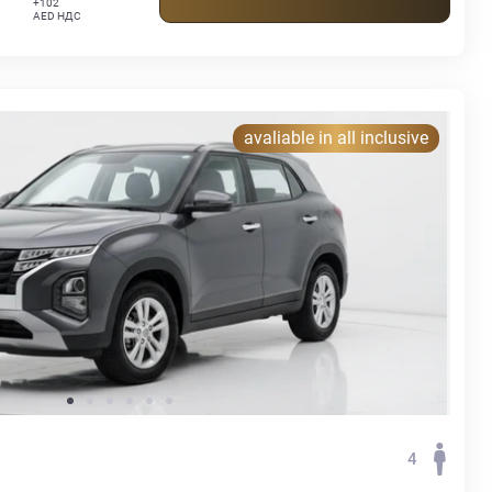
+102
AED НДС
avaliable in all inclusive
4