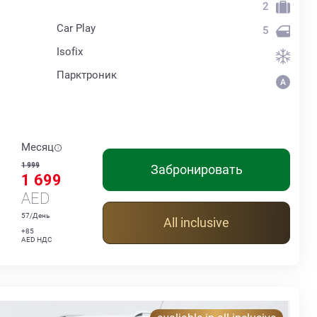
2
Car Play
5
Isofix
Парктроник
Месяц
1 999
Забронировать
1 699
AED
57/День
All inclusive
+85
AED НДС