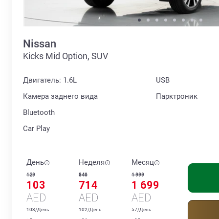
Nissan
Kicks Mid Option, SUV
Двигатель: 1.6L
USB
Камера заднего вида
Парктроник
Bluetooth
Car Play
День
Неделя
Месяц
129
840
1 999
103
714
1 699
AED
AED
AED
103/День
102/День
57/День