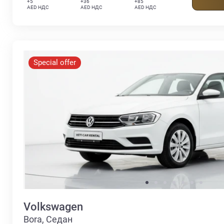
+5
+36
+85
AED НДС
AED НДС
AED НДС
Special offer
Volkswagen
Bora, Седан