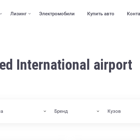
Лизинг
Электромобили
Купить авто
Конт
d International airport
на
Бренд
Кузов