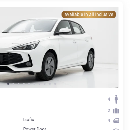
avaliable in all inclusive
4
2
Isofix
4
Power Door