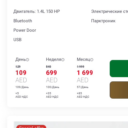
Двигатель: 1.4L 150 HP
Электрические с
Bluetooth
Парктроник
Power Door
USB
День
Неделя
Месяц
129
840
1 999
109
699
1 699
AED
AED
AED
109/День
100/День
57/День
+5
+35
+85
AED НДС
AED НДС
AED НДС