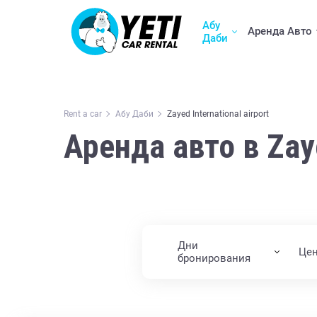
Абу
Аренда Авто
Даби
Rent a car
Абу Даби
Zayed International airport
Аренда авто в Zaye
Дни
Це
бронирования