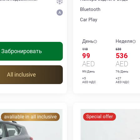
Bluetooth
Car Play
День
Неделя
110
630
Забронировать
99
536
AED
AED
99/День
76/День
All inclusive
+5
+27
AED НДС
AED НДС
avaliable in all inclusive
Special offer