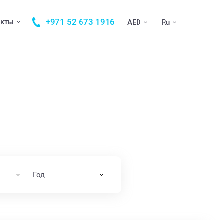
+971 52 673 1916
акты
AED
Ru
Год