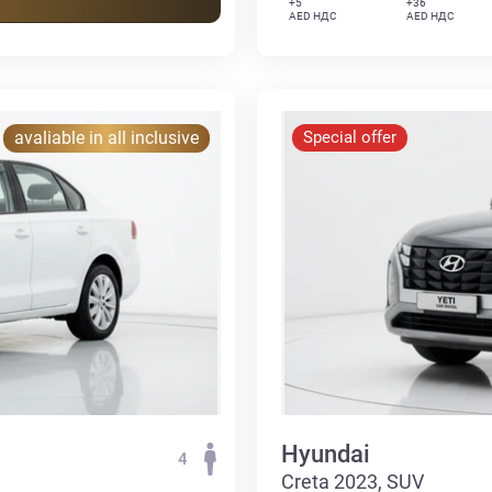
+5
+36
AED НДС
AED НДС
avaliable in all inclusive
Special offer
Hyundai
4
Creta 2023, SUV