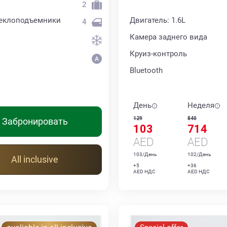
2
теклоподъемники
Двигатель: 1.6L
4
Камера заднего вида
Круиз-контроль
Bluetooth
День
Неделя
129
840
Забронировать
103
714
AED
AED
103/День
102/День
All inclusive
+5
+36
AED НДС
AED НДС