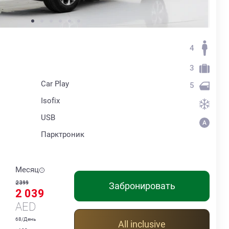
4
3
Car Play
5
Isofix
USB
Парктроник
Месяц
2 399
Забронировать
2 039
AED
68/День
All inclusive