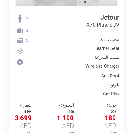
Jetour
7
X70 Plus, SUV
3
محرك: 1.6L
5
Leather Seat
مثبت السرعة
Wireless Charger
Sun Roof
بلوتوث
Car Play
يوم
أسبوع
شهر
4 199
1 400
229
3 699
1 190
189
AED
AED
AED
189/يوم
170/يوم
123/يوم