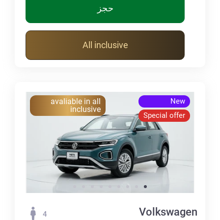
حجز
All inclusive
avaliable in all
New
inclusive
Special offer
Volkswagen
4