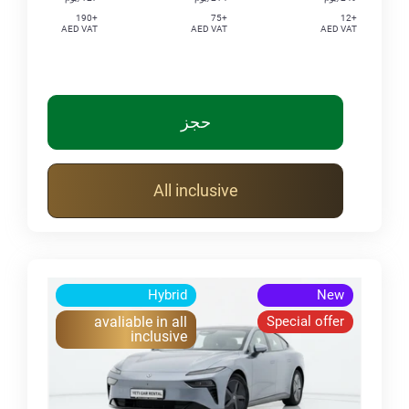
+190
+75
+12
AED VAT
AED VAT
AED VAT
حجز
All inclusive
Hybrid
New
avaliable in all
Special offer
inclusive