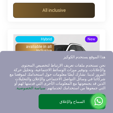
All inclusive
Hybrid
New
avaliable in all
inclusive
هذا الموقع يستخدم الكوكيز
نحن نستخدم ملفات تعريف الارتباط لتخصيص المحتوى
والإعلانات، وتوفير ميزات الوسائط الاجتماعية، وتحليل حركة
المرور لدينا. نشارك أيضًا معلومات حول استخدامك لموقعنا مع
شركائنا في وسائل التواصل الاجتماعي والإعلان والتحليلات
الذين قد يجمعونها مع المعلومات الأخرى التي قدمتها لهم أو
التي جمعوها من استخدامك لخدماتهم.
سياسة الخصوصية.
BYD
7
السماح والإغلاق
Atto 8, SUV
2