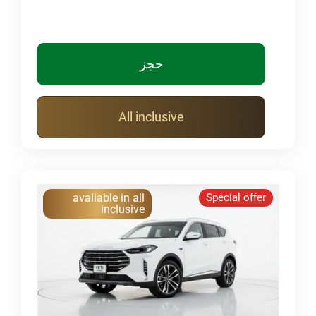
حجز
All inclusive
avaliable in all
Special offer
inclusive