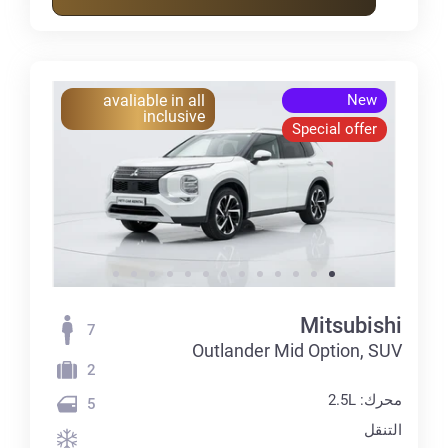
avaliable in all
New
inclusive
Special offer
Mitsubishi
7
Outlander Mid Option, SUV
2
محرك: 2.5L
5
التنقل