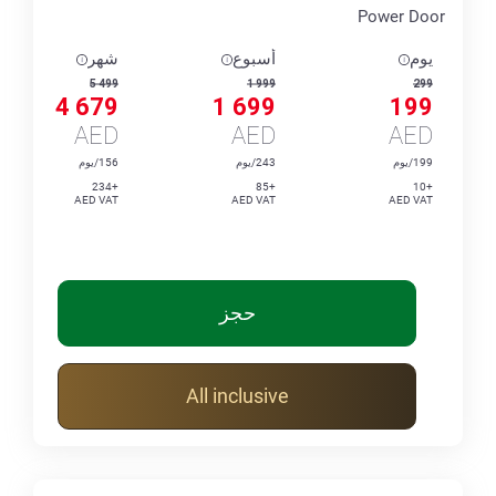
Power Door
يوم
أسبوع
شهر
5 499
1 999
299
4 679
1 699
199
AED
AED
AED
199/يوم
243/يوم
156/يوم
+234
+85
+10
AED VAT
AED VAT
AED VAT
حجز
All inclusive