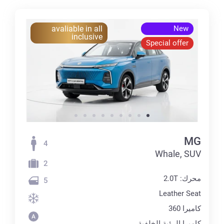
avaliable in all
New
inclusive
Special offer
MG
4
Whale, SUV
2
محرك: 2.0T
5
Leather Seat
كاميرا 360
كاميرا الرؤية الخلفية