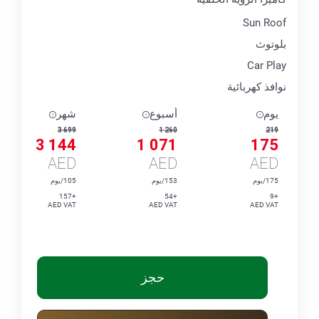
Sun Roof
بلوتوث
Car Play
نوافذ كهربائية
يوم
أسبوع
شهر
3 699
1 260
219
3 144
1 071
175
AED
AED
AED
175/يوم
153/يوم
105/يوم
+157
+54
+9
AED VAT
AED VAT
AED VAT
حجز