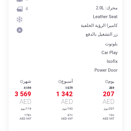
محرك: 2.0L
4
Leather Seat
كاميرا الرؤية الخلفية
زر التشغيل بالدفع
بلوتوث
Car Play
Isofix
Power Door
يوم
أسبوع
شهر
4 199
1 579
259
3 569
1 342
207
AED
AED
AED
207/يوم
192/يوم
119/يوم
+178
+67
+10
AED VAT
AED VAT
AED VAT