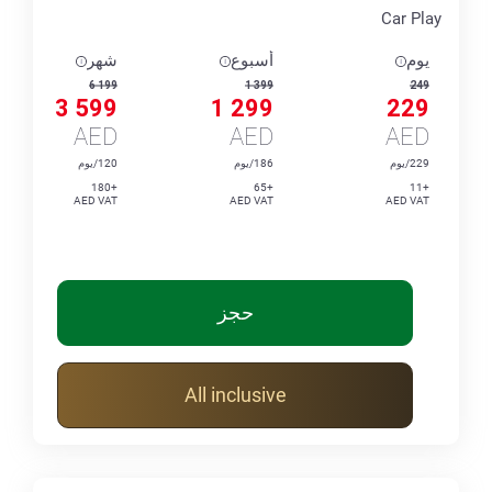
Car Play
يوم
أسبوع
شهر
6 199
1 399
249
3 599
1 299
229
AED
AED
AED
229/يوم
186/يوم
120/يوم
+180
+65
+11
AED VAT
AED VAT
AED VAT
حجز
All inclusive