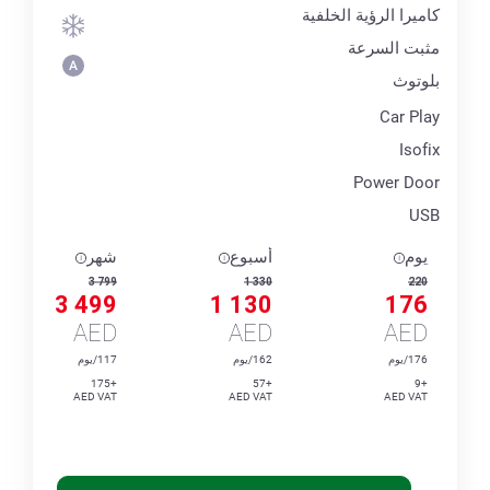
كاميرا الرؤية الخلفية
مثبت السرعة
بلوتوث
Car Play
Isofix
Power Door
USB
يوم
أسبوع
شهر
3 799
1 330
220
3 499
1 130
176
AED
AED
AED
176/يوم
162/يوم
117/يوم
+175
+57
+9
AED VAT
AED VAT
AED VAT