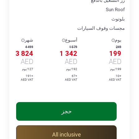
زر التشغيل بالدفع
Sun Roof
بلوتوث
مجسات وقوف السيارات
يوم
أسبوع
شهر
4 499
1 579
249
3 824
1 342
199
AED
AED
AED
199/يوم
192/يوم
127/يوم
+191
+67
+10
AED VAT
AED VAT
AED VAT
حجز
All inclusive