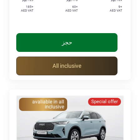
+185
+60
+9
AED VAT
AED VAT
AED VAT
حجز
All inclusive
avaliable in all
Special offer
inclusive