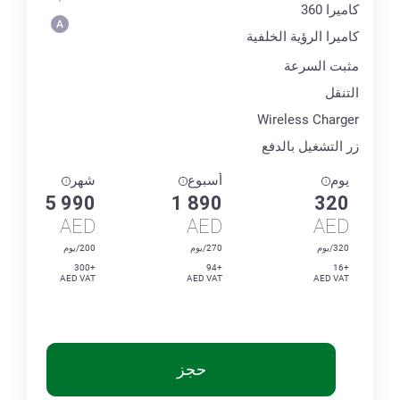
كاميرا 360
كاميرا الرؤية الخلفية
مثبت السرعة
التنقل
Wireless Charger
زر التشغيل بالدفع
يوم
أسبوع
شهر
5 990
1 890
320
AED
AED
AED
320/يوم
270/يوم
200/يوم
+300
+94
+16
AED VAT
AED VAT
AED VAT
حجز