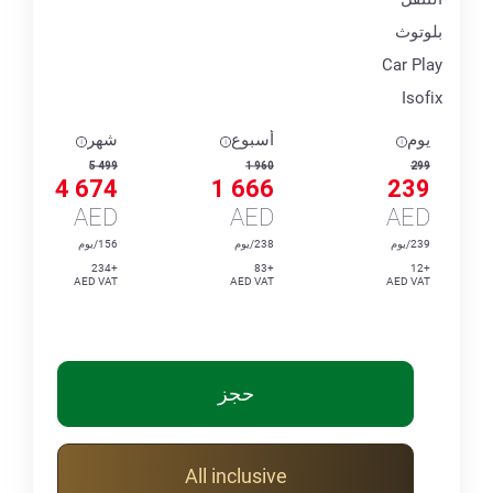
بلوتوث
Car Play
Isofix
يوم
أسبوع
شهر
5 499
1 960
299
4 674
1 666
239
AED
AED
AED
239/يوم
238/يوم
156/يوم
+234
+83
+12
AED VAT
AED VAT
AED VAT
حجز
All inclusive