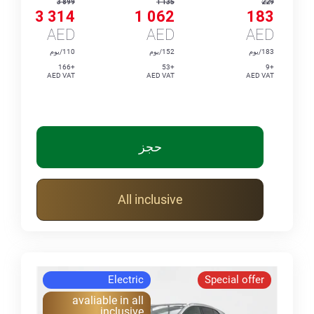
3 899
1 135
229
3 314
1 062
183
AED
AED
AED
183/يوم
152/يوم
110/يوم
+166
+53
+9
AED VAT
AED VAT
AED VAT
حجز
All inclusive
Electric
Special offer
avaliable in all
inclusive