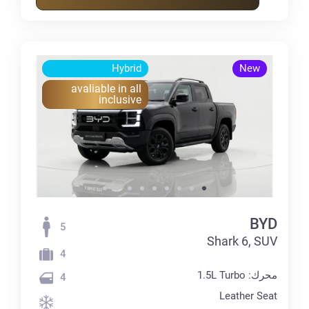
Hybrid
New
avaliable in all
inclusive
BYD
5
Shark 6, SUV
4
محرك: 1.5L Turbo
4
Leather Seat