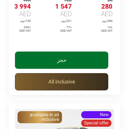
4 699
1 820
290
3 994
1 547
280
AED
AED
AED
280/يوم
221/يوم
133/يوم
+200
+77
+14
AED VAT
AED VAT
AED VAT
حجز
All inclusive
avaliable in all
New
inclusive
Special offer