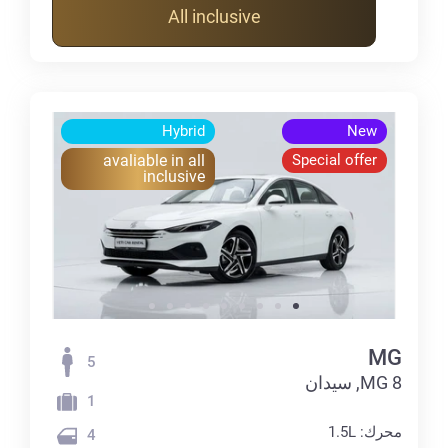
All inclusive
Hybrid
New
avaliable in all
Special offer
inclusive
MG
5
MG 8, سيدان
1
محرك: 1.5L
4