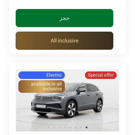
حجز
All inclusive
Electric
Special offer
avaliable in all
inclusive