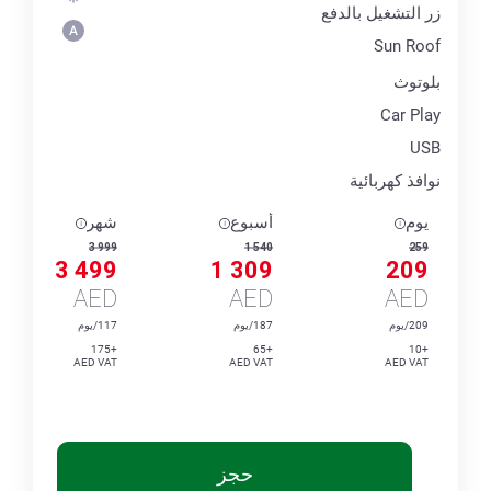
زر التشغيل بالدفع
Sun Roof
بلوتوث
Car Play
USB
نوافذ كهربائية
يوم
أسبوع
شهر
3 999
1 540
259
3 499
1 309
209
AED
AED
AED
209/يوم
187/يوم
117/يوم
+175
+65
+10
AED VAT
AED VAT
AED VAT
حجز