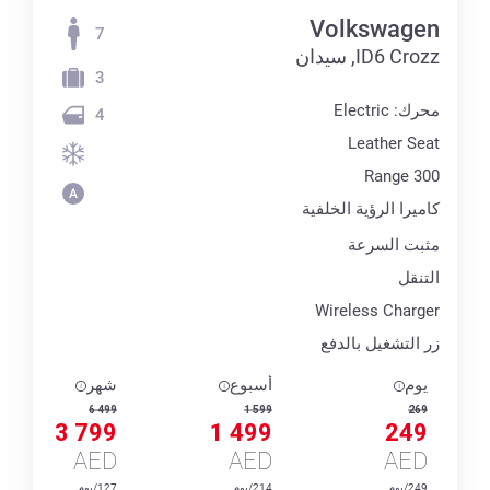
Volkswagen
7
ID6 Crozz, سيدان
3
محرك: Electric
4
Leather Seat
Range 300
كاميرا الرؤية الخلفية
مثبت السرعة
التنقل
Wireless Charger
زر التشغيل بالدفع
يوم
أسبوع
شهر
6 499
1 599
269
3 799
1 499
249
AED
AED
AED
249/يوم
214/يوم
127/يوم